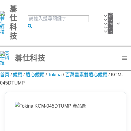
跳
碁
至
最新消息
仕
搜
活動訊息
主
產品分類
尋
科
搜
技術應用
要
關
聯絡我們
技
尋
鍵
內
字:
容
碁仕科技
首頁
/
鏡頭
/
遠心鏡頭
/
Tokina
/
百萬畫素雙遠心鏡頭
/
KCM-
045DTUMP