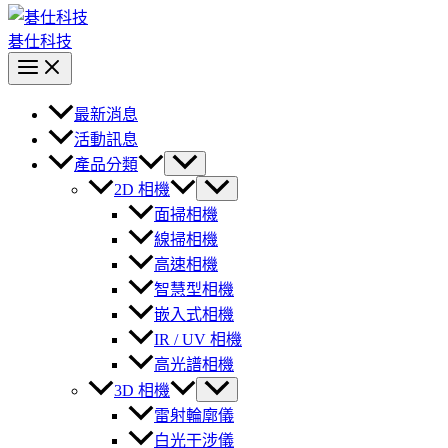
碁仕科技
最新消息
活動訊息
產品分類
2D 相機
面掃相機
線掃相機
高速相機
智慧型相機
嵌入式相機
IR / UV 相機
高光譜相機
3D 相機
雷射輪廓儀
白光干涉儀