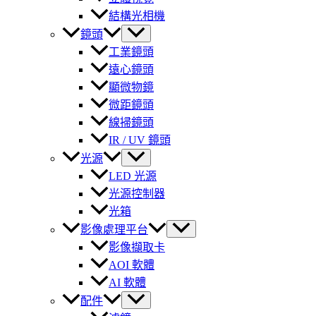
結構光相機
鏡頭
工業鏡頭
遠心鏡頭
顯微物鏡
微距鏡頭
線掃鏡頭
IR / UV 鏡頭
光源
LED 光源
光源控制器
光箱
影像處理平台
影像擷取卡
AOI 軟體
AI 軟體
配件