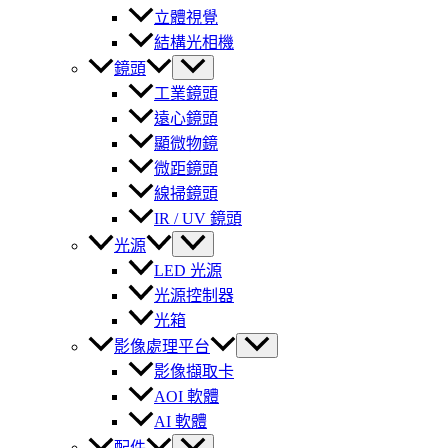
立體視覺
結構光相機
鏡頭
工業鏡頭
遠心鏡頭
顯微物鏡
微距鏡頭
線掃鏡頭
IR / UV 鏡頭
光源
LED 光源
光源控制器
光箱
影像處理平台
影像擷取卡
AOI 軟體
AI 軟體
配件