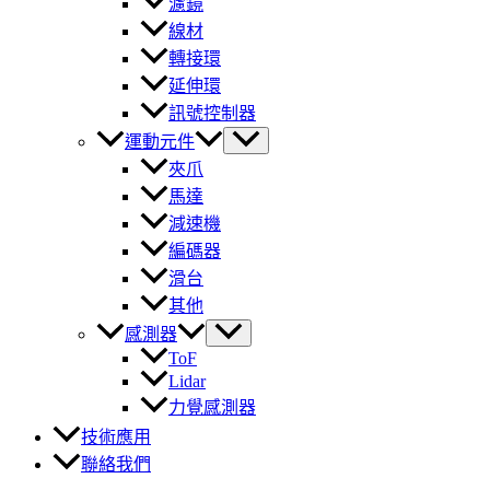
濾鏡
線材
轉接環
延伸環
訊號控制器
運動元件
夾爪
馬達
減速機
編碼器
滑台
其他
感測器
ToF
Lidar
力覺感測器
技術應用
聯絡我們