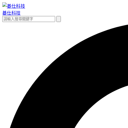
跳
至
碁仕科技
主
搜
搜
要
尋
尋
內
關
容
鍵
字: