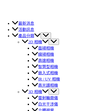
最新消息
活動訊息
產品分類
2D 相機
面掃相機
線掃相機
高速相機
智慧型相機
嵌入式相機
IR / UV 相機
高光譜相機
3D 相機
雷射輪廓儀
白光干涉儀
立體視覺