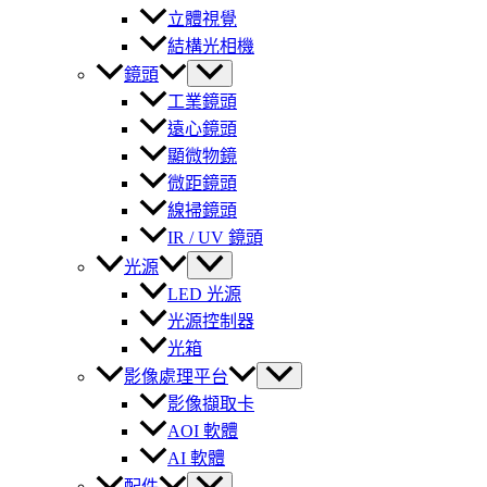
立體視覺
結構光相機
鏡頭
工業鏡頭
遠心鏡頭
顯微物鏡
微距鏡頭
線掃鏡頭
IR / UV 鏡頭
光源
LED 光源
光源控制器
光箱
影像處理平台
影像擷取卡
AOI 軟體
AI 軟體
配件