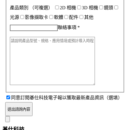
產品類別
（可複選）
2D 相機
3D 相機
鏡頭
光源
影像擷取卡
軟體
配件
其他
聯絡事項
*
同意訂閱碁仕科技電子報以獲取最新產品資訊（選填）
送出諮詢內容
碁仕科技