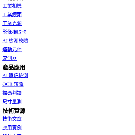
工業相機
工業鏡頭
工業光源
影像擷取卡
AI 檢測軟體
運動元件
感測器
產品應用
AI 瑕疵檢測
OCR 辨識
掃碼判讀
尺寸量測
技術資源
技術文章
應用實例