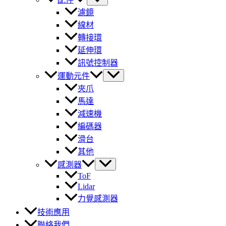
濾鏡
線材
轉接環
延伸環
訊號控制器
運動元件
夾爪
馬達
減速機
編碼器
滑台
其他
感測器
ToF
Lidar
力覺感測器
技術應用
聯絡我們