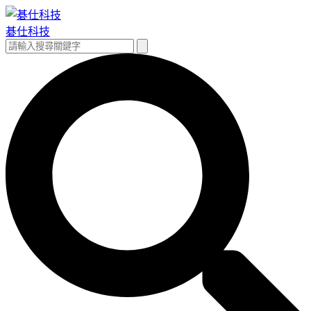
跳
至
碁仕科技
主
搜
搜
要
尋
尋
內
關
容
鍵
字: