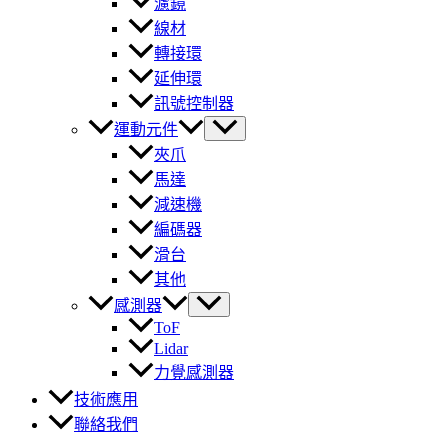
濾鏡
線材
轉接環
延伸環
訊號控制器
運動元件
夾爪
馬達
減速機
編碼器
滑台
其他
感測器
ToF
Lidar
力覺感測器
技術應用
聯絡我們