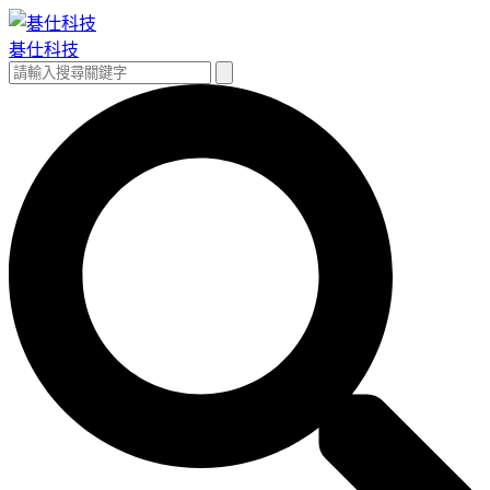
跳
至
碁仕科技
主
搜
搜
要
尋
尋
內
關
容
鍵
字: