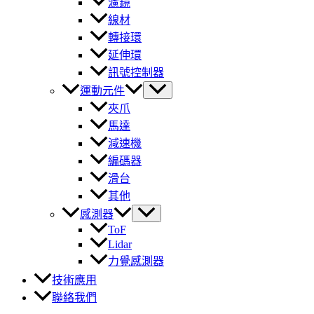
濾鏡
線材
轉接環
延伸環
訊號控制器
運動元件
夾爪
馬達
減速機
編碼器
滑台
其他
感測器
ToF
Lidar
力覺感測器
技術應用
聯絡我們