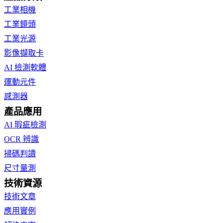
工業相機
工業鏡頭
工業光源
影像擷取卡
AI 檢測軟體
運動元件
感測器
產品應用
AI 瑕疵檢測
OCR 辨識
掃碼判讀
尺寸量測
技術資源
技術文章
應用實例