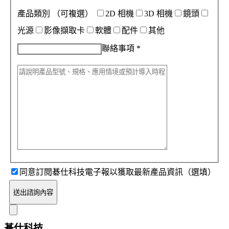
產品類別
（可複選）
2D 相機
3D 相機
鏡頭
光源
影像擷取卡
軟體
配件
其他
聯絡事項
*
同意訂閱碁仕科技電子報以獲取最新產品資訊（選填）
送出諮詢內容
碁仕科技