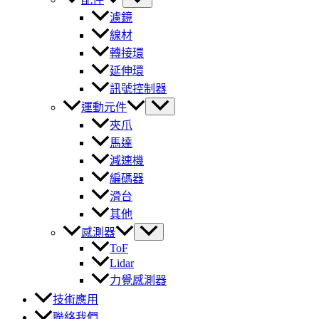
濾鏡
線材
轉接環
延伸環
訊號控制器
運動元件
夾爪
馬達
減速機
編碼器
滑台
其他
感測器
ToF
Lidar
力覺感測器
技術應用
聯絡我們