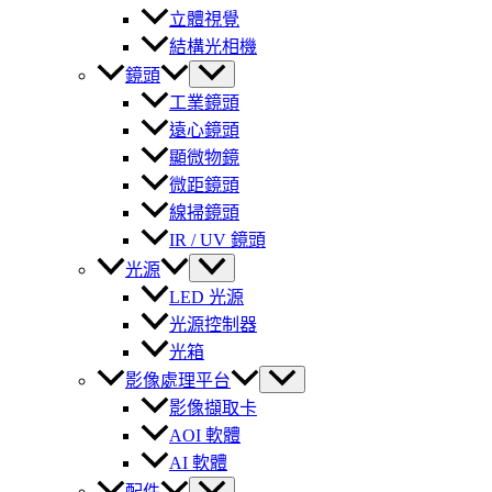
立體視覺
結構光相機
鏡頭
工業鏡頭
遠心鏡頭
顯微物鏡
微距鏡頭
線掃鏡頭
IR / UV 鏡頭
光源
LED 光源
光源控制器
光箱
影像處理平台
影像擷取卡
AOI 軟體
AI 軟體
配件