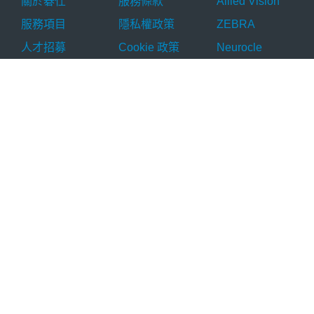
關於碁仕
服務條款
Allied Vision
服務項目
隱私權政策
ZEBRA
人才招募
Cookie 政策
Neurocle
最新消息
品牌總覽
活動訊息
聯絡我們
產品分類
產品應用
技術資源
工業相機
AI 瑕疵檢測
技術文章
工業鏡頭
OCR 辨識
應用實例
工業光源
掃碼判讀
解決方案
影像擷取卡
尺寸量測
AI 檢測軟體
運動元件