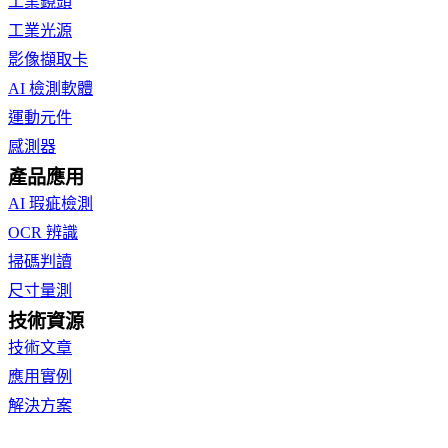
工業鏡頭
工業光源
影像擷取卡
AI 檢測軟體
運動元件
感測器
產品應用
AI 瑕疵檢測
OCR 辨識
掃碼判讀
尺寸量測
技術資源
技術文章
應用實例
解決方案