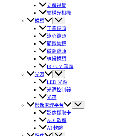
立體視覺
結構光相機
鏡頭
工業鏡頭
遠心鏡頭
顯微物鏡
微距鏡頭
線掃鏡頭
IR / UV 鏡頭
光源
LED 光源
光源控制器
光箱
影像處理平台
影像擷取卡
AOI 軟體
AI 軟體
配件