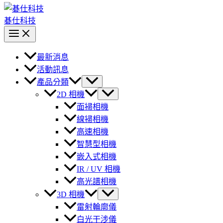
碁仕科技
最新消息
活動訊息
產品分類
2D 相機
面掃相機
線掃相機
高速相機
智慧型相機
嵌入式相機
IR / UV 相機
高光譜相機
3D 相機
雷射輪廓儀
白光干涉儀