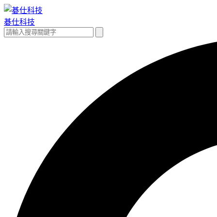
跳
至
碁仕科技
主
搜
搜
要
尋
尋
內
關
容
鍵
字: