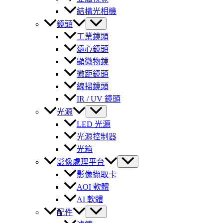
結構光相機
鏡頭
工業鏡頭
遠心鏡頭
顯微物鏡
微距鏡頭
線掃鏡頭
IR / UV 鏡頭
光源
LED 光源
光源控制器
光箱
影像處理平台
影像擷取卡
AOI 軟體
AI 軟體
配件