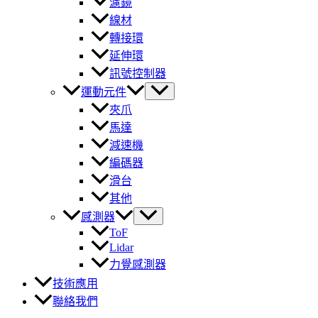
濾鏡
線材
轉接環
延伸環
訊號控制器
運動元件
夾爪
馬達
減速機
編碼器
滑台
其他
感測器
ToF
Lidar
力覺感測器
技術應用
聯絡我們