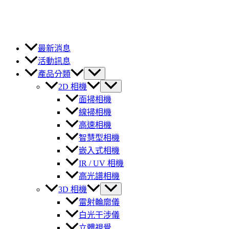
最新消息
活動訊息
產品分類
2D 相機
面掃相機
線掃相機
高速相機
智慧型相機
嵌入式相機
IR / UV 相機
高光譜相機
3D 相機
雷射輪廓儀
白光干涉儀
立體視覺