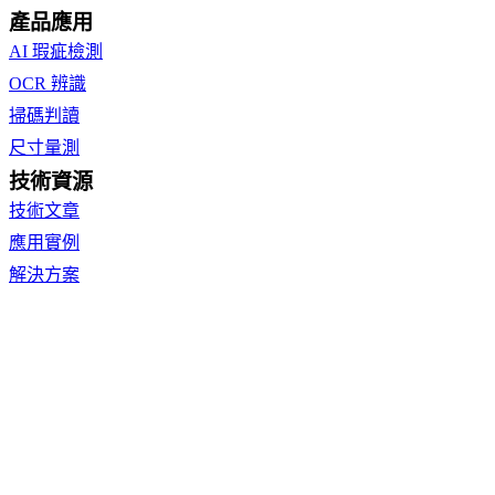
產品應用
AI 瑕疵檢測
OCR 辨識
掃碼判讀
尺寸量測
技術資源
技術文章
應用實例
解決方案