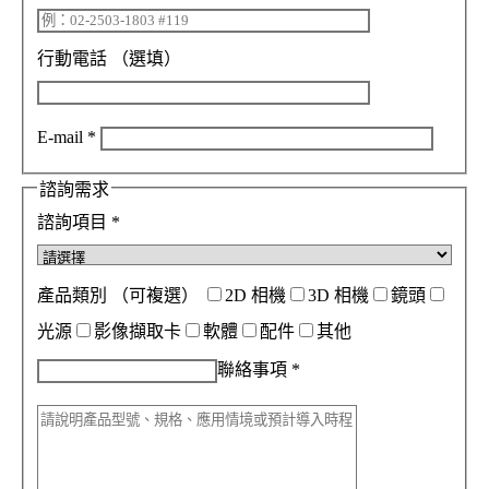
行動電話
（選填）
E-mail
*
諮詢需求
諮詢項目
*
產品類別
（可複選）
2D 相機
3D 相機
鏡頭
光源
影像擷取卡
軟體
配件
其他
聯絡事項
*