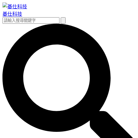
跳
至
碁仕科技
主
搜
搜
要
尋
尋
內
關
容
鍵
字: