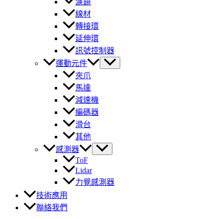
濾鏡
線材
轉接環
延伸環
訊號控制器
運動元件
夾爪
馬達
減速機
編碼器
滑台
其他
感測器
ToF
Lidar
力覺感測器
技術應用
聯絡我們