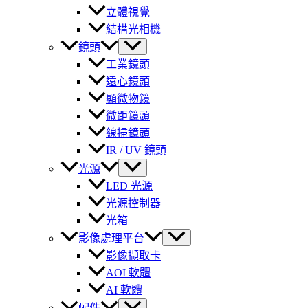
立體視覺
結構光相機
鏡頭
工業鏡頭
遠心鏡頭
顯微物鏡
微距鏡頭
線掃鏡頭
IR / UV 鏡頭
光源
LED 光源
光源控制器
光箱
影像處理平台
影像擷取卡
AOI 軟體
AI 軟體
配件