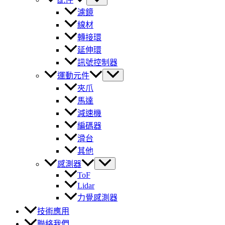
濾鏡
線材
轉接環
延伸環
訊號控制器
運動元件
夾爪
馬達
減速機
編碼器
滑台
其他
感測器
ToF
Lidar
力覺感測器
技術應用
聯絡我們