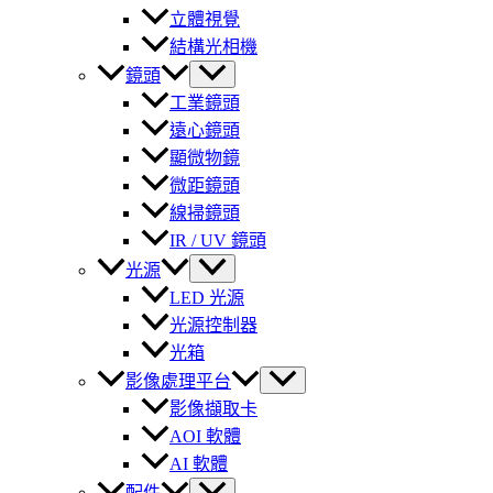
立體視覺
結構光相機
鏡頭
工業鏡頭
遠心鏡頭
顯微物鏡
微距鏡頭
線掃鏡頭
IR / UV 鏡頭
光源
LED 光源
光源控制器
光箱
影像處理平台
影像擷取卡
AOI 軟體
AI 軟體
配件