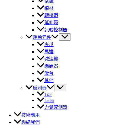
濾鏡
線材
轉接環
延伸環
訊號控制器
運動元件
夾爪
馬達
減速機
編碼器
滑台
其他
感測器
ToF
Lidar
力覺感測器
技術應用
聯絡我們