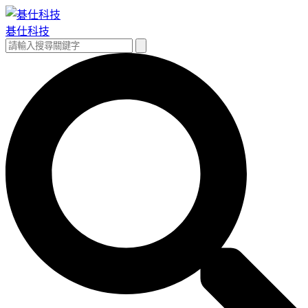
跳
至
碁仕科技
主
搜
搜
要
尋
尋
內
關
容
鍵
字: