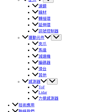
濾鏡
線材
轉接環
延伸環
訊號控制器
運動元件
夾爪
馬達
減速機
編碼器
滑台
其他
感測器
ToF
Lidar
力覺感測器
技術應用
聯絡我們