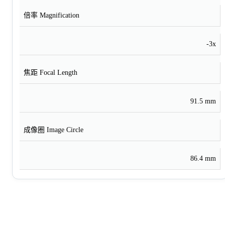
倍率 Magnification
-3x
焦距 Focal Length
91.5 mm
成像圈 Image Circle
86.4 mm