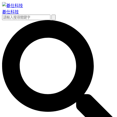
跳
至
碁仕科技
主
搜
搜
要
尋
尋
內
關
容
鍵
字: