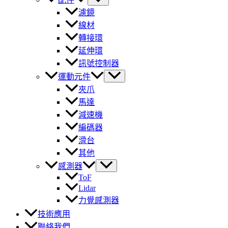
濾鏡
線材
轉接環
延伸環
訊號控制器
運動元件
夾爪
馬達
減速機
編碼器
滑台
其他
感測器
ToF
Lidar
力覺感測器
技術應用
聯絡我們