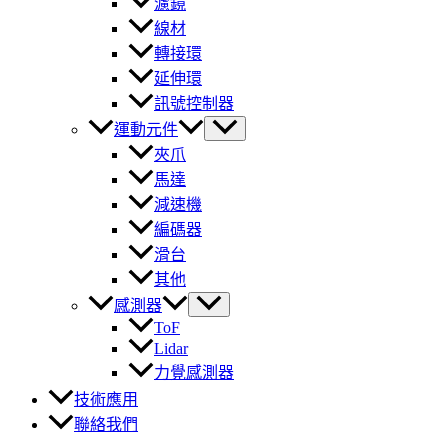
濾鏡
線材
轉接環
延伸環
訊號控制器
運動元件
夾爪
馬達
減速機
編碼器
滑台
其他
感測器
ToF
Lidar
力覺感測器
技術應用
聯絡我們