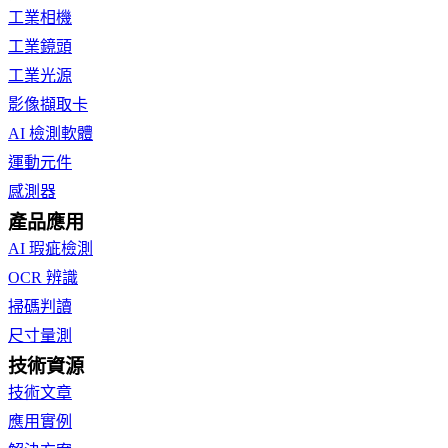
工業相機
工業鏡頭
工業光源
影像擷取卡
AI 檢測軟體
運動元件
感測器
產品應用
AI 瑕疵檢測
OCR 辨識
掃碼判讀
尺寸量測
技術資源
技術文章
應用實例