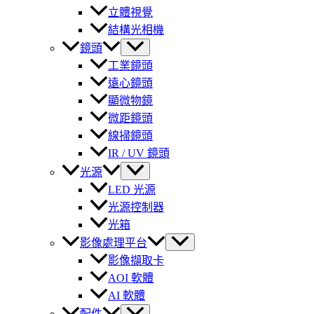
立體視覺
結構光相機
鏡頭
工業鏡頭
遠心鏡頭
顯微物鏡
微距鏡頭
線掃鏡頭
IR / UV 鏡頭
光源
LED 光源
光源控制器
光箱
影像處理平台
影像擷取卡
AOI 軟體
AI 軟體
配件