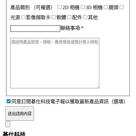
產品類別
（可複選）
2D 相機
3D 相機
鏡頭
光源
影像擷取卡
軟體
配件
其他
聯絡事項
*
同意訂閱碁仕科技電子報以獲取最新產品資訊（選填）
送出諮詢內容
碁仕科技