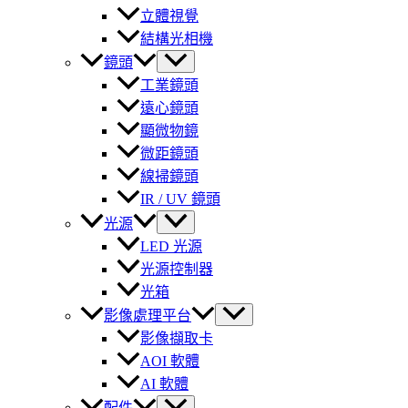
立體視覺
結構光相機
鏡頭
工業鏡頭
遠心鏡頭
顯微物鏡
微距鏡頭
線掃鏡頭
IR / UV 鏡頭
光源
LED 光源
光源控制器
光箱
影像處理平台
影像擷取卡
AOI 軟體
AI 軟體
配件