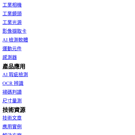
工業相機
工業鏡頭
工業光源
影像擷取卡
AI 檢測軟體
運動元件
感測器
產品應用
AI 瑕疵檢測
OCR 辨識
掃碼判讀
尺寸量測
技術資源
技術文章
應用實例