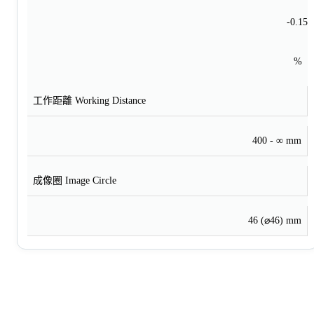
-0.15
%
工作距離 Working Distance
400 - ∞ mm
成像圈 Image Circle
46 (⌀46) mm