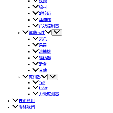
濾鏡
線材
轉接環
延伸環
訊號控制器
運動元件
夾爪
馬達
減速機
編碼器
滑台
其他
感測器
ToF
Lidar
力覺感測器
技術應用
聯絡我們