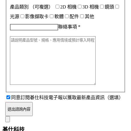
產品類別
（可複選）
2D 相機
3D 相機
鏡頭
光源
影像擷取卡
軟體
配件
其他
聯絡事項
*
同意訂閱碁仕科技電子報以獲取最新產品資訊（選填）
送出諮詢內容
碁仕科技