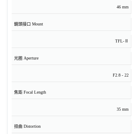
46 mm
鏡頭接口 Mount
TFL‐Ⅱ
光圈 Aperture
F2.8 - 22
焦距 Focal Length
35 mm
扭曲 Distortion