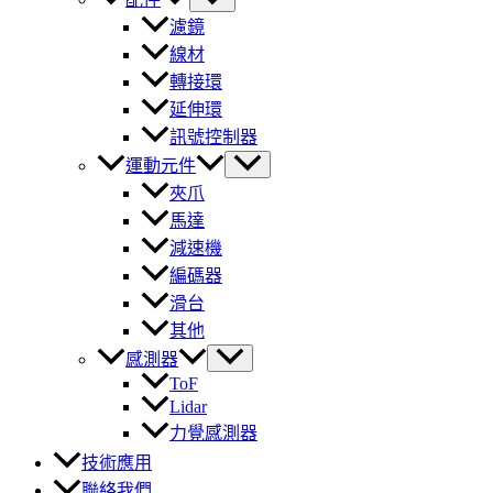
濾鏡
線材
轉接環
延伸環
訊號控制器
運動元件
夾爪
馬達
減速機
編碼器
滑台
其他
感測器
ToF
Lidar
力覺感測器
技術應用
聯絡我們