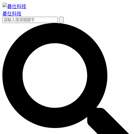
跳
至
碁仕科技
主
搜
搜
要
尋
尋
內
關
容
鍵
字: