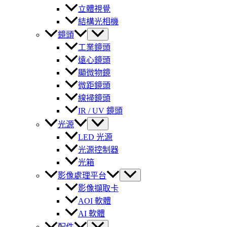
立體視覺
結構光相機
鏡頭
工業鏡頭
遠心鏡頭
顯微物鏡
微距鏡頭
線掃鏡頭
IR / UV 鏡頭
光源
LED 光源
光源控制器
光箱
影像處理平台
影像擷取卡
AOI 軟體
AI 軟體
配件