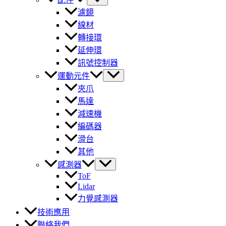
濾鏡
線材
轉接環
延伸環
訊號控制器
運動元件
夾爪
馬達
減速機
編碼器
滑台
其他
感測器
ToF
Lidar
力覺感測器
技術應用
聯絡我們