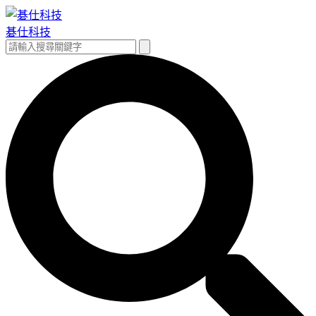
跳
至
碁仕科技
主
搜
搜
要
尋
尋
內
關
容
鍵
字: