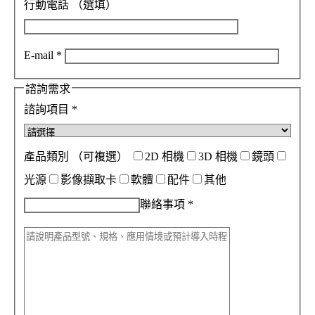
行動電話
（選填）
E-mail
*
諮詢需求
諮詢項目
*
產品類別
（可複選）
2D 相機
3D 相機
鏡頭
光源
影像擷取卡
軟體
配件
其他
聯絡事項
*