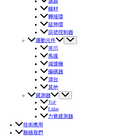
濾鏡
線材
轉接環
延伸環
訊號控制器
運動元件
夾爪
馬達
減速機
編碼器
滑台
其他
感測器
ToF
Lidar
力覺感測器
技術應用
聯絡我們