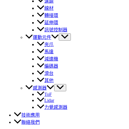
濾鏡
線材
轉接環
延伸環
訊號控制器
運動元件
夾爪
馬達
減速機
編碼器
滑台
其他
感測器
ToF
Lidar
力覺感測器
技術應用
聯絡我們