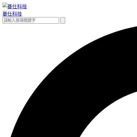
跳
至
碁仕科技
主
搜
搜
要
尋
尋
內
關
容
鍵
字: