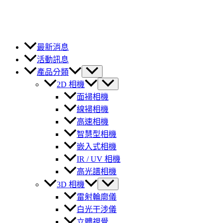
最新消息
活動訊息
產品分類
2D 相機
面掃相機
線掃相機
高速相機
智慧型相機
嵌入式相機
IR / UV 相機
高光譜相機
3D 相機
雷射輪廓儀
白光干涉儀
立體視覺