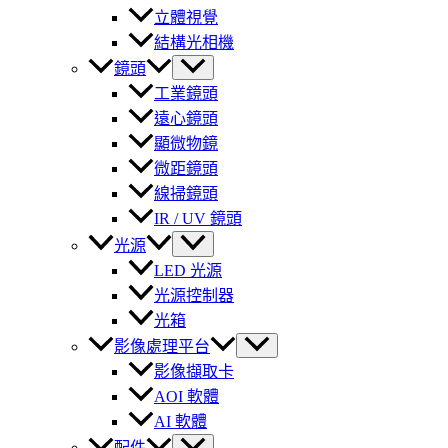
立體視覺
結構光相機
鏡頭
工業鏡頭
遠心鏡頭
顯微物鏡
微距鏡頭
線掃鏡頭
IR / UV 鏡頭
光源
LED 光源
光源控制器
光箱
影像處理平台
影像擷取卡
AOI 軟體
AI 軟體
配件