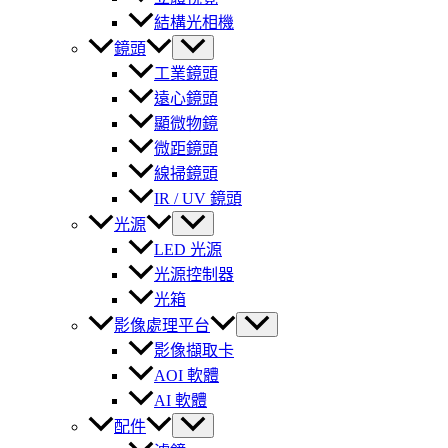
結構光相機
鏡頭
工業鏡頭
遠心鏡頭
顯微物鏡
微距鏡頭
線掃鏡頭
IR / UV 鏡頭
光源
LED 光源
光源控制器
光箱
影像處理平台
影像擷取卡
AOI 軟體
AI 軟體
配件