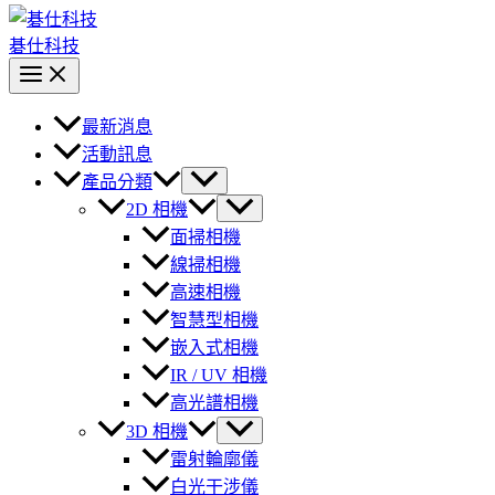
碁仕科技
最新消息
活動訊息
產品分類
2D 相機
面掃相機
線掃相機
高速相機
智慧型相機
嵌入式相機
IR / UV 相機
高光譜相機
3D 相機
雷射輪廓儀
白光干涉儀