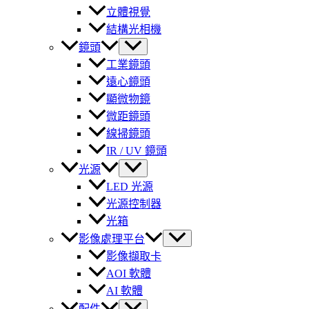
立體視覺
結構光相機
鏡頭
工業鏡頭
遠心鏡頭
顯微物鏡
微距鏡頭
線掃鏡頭
IR / UV 鏡頭
光源
LED 光源
光源控制器
光箱
影像處理平台
影像擷取卡
AOI 軟體
AI 軟體
配件