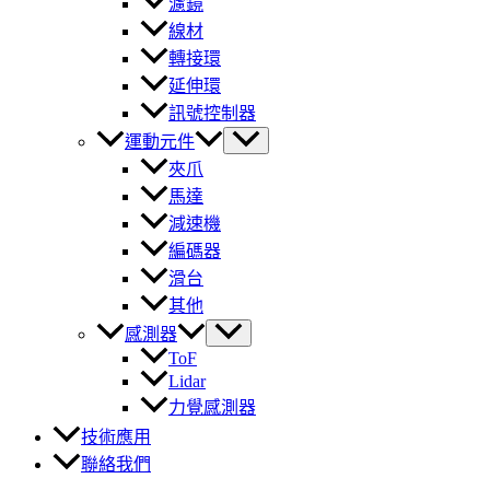
濾鏡
線材
轉接環
延伸環
訊號控制器
運動元件
夾爪
馬達
減速機
編碼器
滑台
其他
感測器
ToF
Lidar
力覺感測器
技術應用
聯絡我們