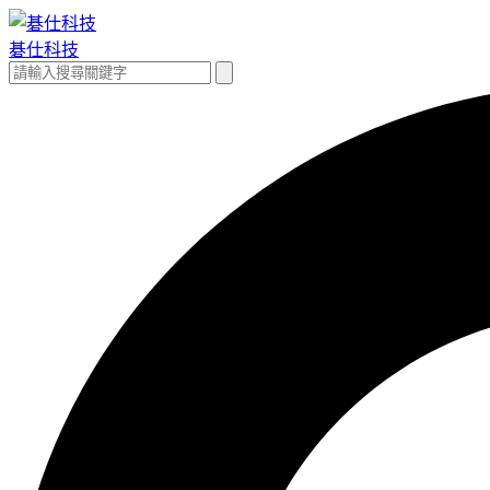
跳
至
碁仕科技
主
搜
搜
要
尋
尋
內
關
容
鍵
字: