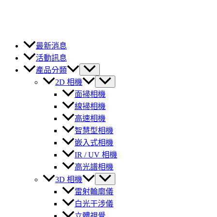
最新消息
活動訊息
產品分類
2D 相機
面掃相機
線掃相機
高速相機
智慧型相機
嵌入式相機
IR / UV 相機
高光譜相機
3D 相機
雷射輪廓儀
白光干涉儀
立體視覺