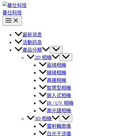
碁仕科技
最新消息
活動訊息
產品分類
2D 相機
面掃相機
線掃相機
高速相機
智慧型相機
嵌入式相機
IR / UV 相機
高光譜相機
3D 相機
雷射輪廓儀
白光干涉儀