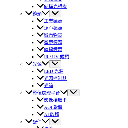
結構光相機
鏡頭
工業鏡頭
遠心鏡頭
顯微物鏡
微距鏡頭
線掃鏡頭
IR / UV 鏡頭
光源
LED 光源
光源控制器
光箱
影像處理平台
影像擷取卡
AOI 軟體
AI 軟體
配件