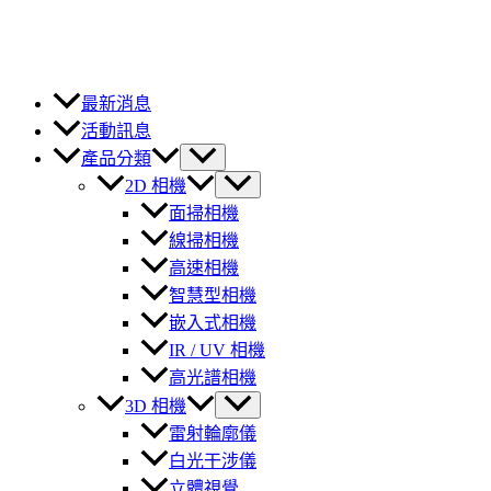
最新消息
活動訊息
產品分類
2D 相機
面掃相機
線掃相機
高速相機
智慧型相機
嵌入式相機
IR / UV 相機
高光譜相機
3D 相機
雷射輪廓儀
白光干涉儀
立體視覺