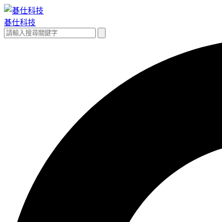
跳
至
碁仕科技
主
搜
搜
要
尋
尋
內
關
容
鍵
字: