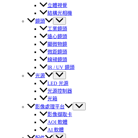
立體視覺
結構光相機
鏡頭
工業鏡頭
遠心鏡頭
顯微物鏡
微距鏡頭
線掃鏡頭
IR / UV 鏡頭
光源
LED 光源
光源控制器
光箱
影像處理平台
影像擷取卡
AOI 軟體
AI 軟體
配件