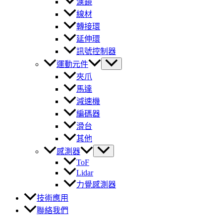
濾鏡
線材
轉接環
延伸環
訊號控制器
運動元件
夾爪
馬達
減速機
編碼器
滑台
其他
感測器
ToF
Lidar
力覺感測器
技術應用
聯絡我們