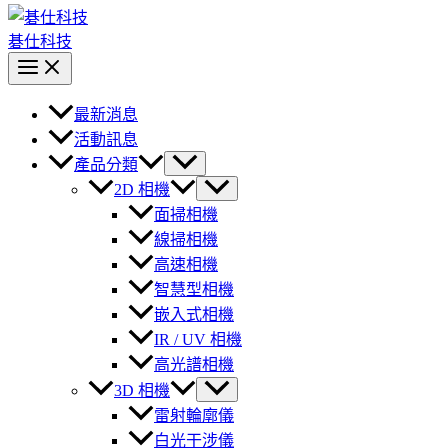
碁仕科技
最新消息
活動訊息
產品分類
2D 相機
面掃相機
線掃相機
高速相機
智慧型相機
嵌入式相機
IR / UV 相機
高光譜相機
3D 相機
雷射輪廓儀
白光干涉儀