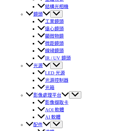
結構光相機
鏡頭
工業鏡頭
遠心鏡頭
顯微物鏡
微距鏡頭
線掃鏡頭
IR / UV 鏡頭
光源
LED 光源
光源控制器
光箱
影像處理平台
影像擷取卡
AOI 軟體
AI 軟體
配件