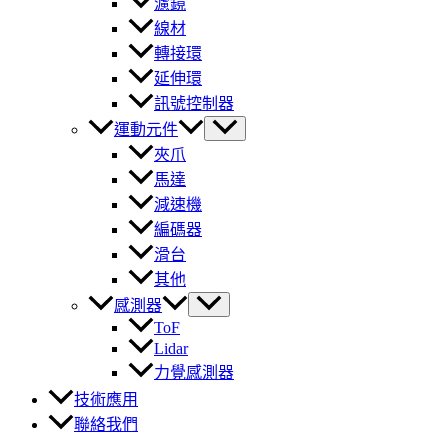
濾鏡
線材
轉接環
延伸環
訊號控制器
運動元件
夾爪
馬達
減速機
編碼器
滑台
其他
感測器
ToF
Lidar
力覺感測器
技術應用
聯絡我們