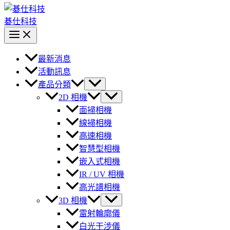
碁仕科技
最新消息
活動訊息
產品分類
2D 相機
面掃相機
線掃相機
高速相機
智慧型相機
嵌入式相機
IR / UV 相機
高光譜相機
3D 相機
雷射輪廓儀
白光干涉儀