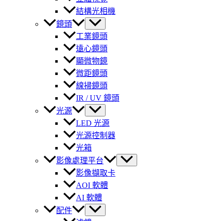
結構光相機
鏡頭
工業鏡頭
遠心鏡頭
顯微物鏡
微距鏡頭
線掃鏡頭
IR / UV 鏡頭
光源
LED 光源
光源控制器
光箱
影像處理平台
影像擷取卡
AOI 軟體
AI 軟體
配件