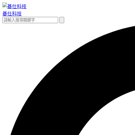
跳
至
碁仕科技
主
搜
搜
要
尋
尋
內
關
容
鍵
字: