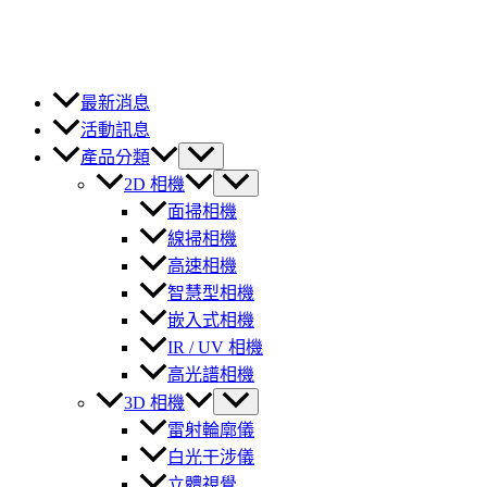
最新消息
活動訊息
產品分類
2D 相機
面掃相機
線掃相機
高速相機
智慧型相機
嵌入式相機
IR / UV 相機
高光譜相機
3D 相機
雷射輪廓儀
白光干涉儀
立體視覺