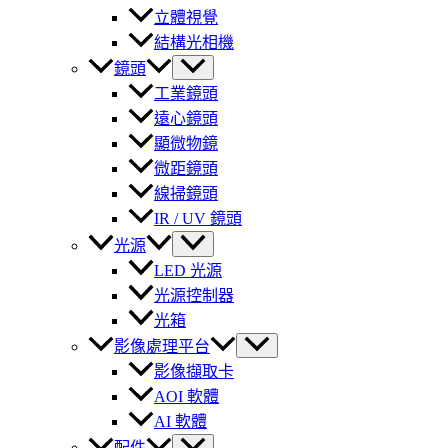
立體視覺
結構光相機
鏡頭
工業鏡頭
遠心鏡頭
顯微物鏡
微距鏡頭
線掃鏡頭
IR / UV 鏡頭
光源
LED 光源
光源控制器
光箱
影像處理平台
影像擷取卡
AOI 軟體
AI 軟體
配件