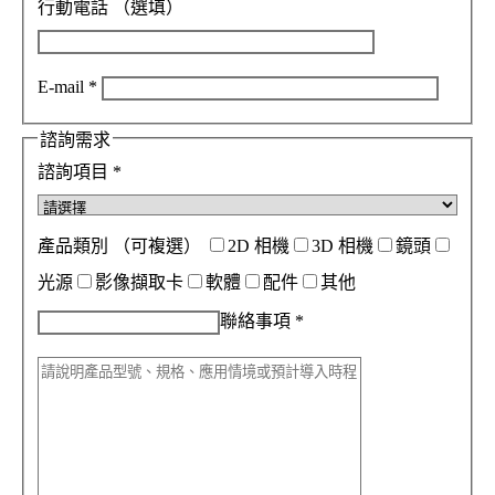
行動電話
（選填）
E-mail
*
諮詢需求
諮詢項目
*
產品類別
（可複選）
2D 相機
3D 相機
鏡頭
光源
影像擷取卡
軟體
配件
其他
聯絡事項
*