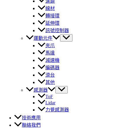
濾鏡
線材
轉接環
延伸環
訊號控制器
運動元件
夾爪
馬達
減速機
編碼器
滑台
其他
感測器
ToF
Lidar
力覺感測器
技術應用
聯絡我們