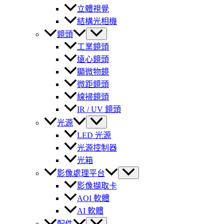
立體視覺
結構光相機
鏡頭
工業鏡頭
遠心鏡頭
顯微物鏡
微距鏡頭
線掃鏡頭
IR / UV 鏡頭
光源
LED 光源
光源控制器
光箱
影像處理平台
影像擷取卡
AOI 軟體
AI 軟體
配件