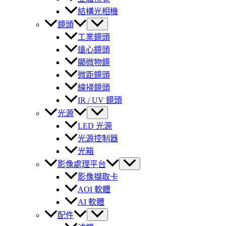
結構光相機
鏡頭
工業鏡頭
遠心鏡頭
顯微物鏡
微距鏡頭
線掃鏡頭
IR / UV 鏡頭
光源
LED 光源
光源控制器
光箱
影像處理平台
影像擷取卡
AOI 軟體
AI 軟體
配件