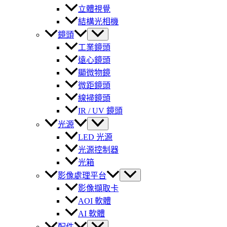
立體視覺
結構光相機
鏡頭
工業鏡頭
遠心鏡頭
顯微物鏡
微距鏡頭
線掃鏡頭
IR / UV 鏡頭
光源
LED 光源
光源控制器
光箱
影像處理平台
影像擷取卡
AOI 軟體
AI 軟體
配件