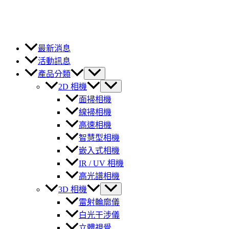
最新消息
活動訊息
產品分類
2D 相機
面掃相機
線掃相機
高速相機
智慧型相機
嵌入式相機
IR / UV 相機
高光譜相機
3D 相機
雷射輪廓儀
白光干涉儀
立體視覺