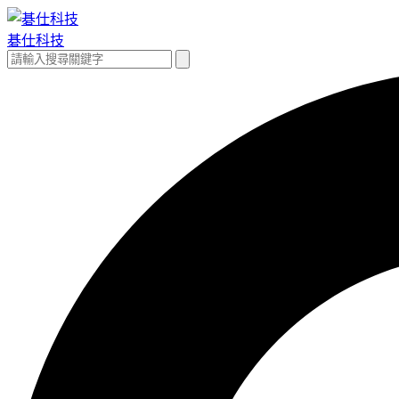
跳
至
碁仕科技
主
搜
搜
要
尋
尋
內
關
容
鍵
字: