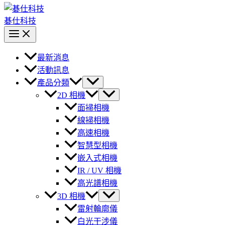
碁仕科技
最新消息
活動訊息
產品分類
2D 相機
面掃相機
線掃相機
高速相機
智慧型相機
嵌入式相機
IR / UV 相機
高光譜相機
3D 相機
雷射輪廓儀
白光干涉儀