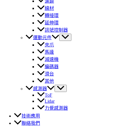
濾鏡
線材
轉接環
延伸環
訊號控制器
運動元件
夾爪
馬達
減速機
編碼器
滑台
其他
感測器
ToF
Lidar
力覺感測器
技術應用
聯絡我們