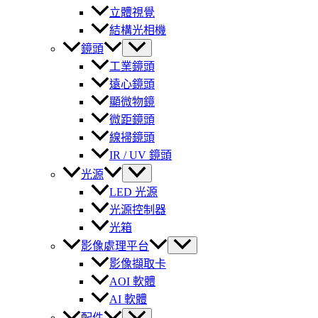
立體視覺
結構光相機
鏡頭
工業鏡頭
遠心鏡頭
顯微物鏡
微距鏡頭
線掃鏡頭
IR / UV 鏡頭
光源
LED 光源
光源控制器
光箱
影像處理平台
影像擷取卡
AOI 軟體
AI 軟體
配件