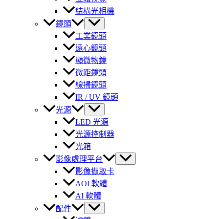
結構光相機
鏡頭
工業鏡頭
遠心鏡頭
顯微物鏡
微距鏡頭
線掃鏡頭
IR / UV 鏡頭
光源
LED 光源
光源控制器
光箱
影像處理平台
影像擷取卡
AOI 軟體
AI 軟體
配件