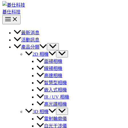
碁仕科技
最新消息
活動訊息
產品分類
2D 相機
面掃相機
線掃相機
高速相機
智慧型相機
嵌入式相機
IR / UV 相機
高光譜相機
3D 相機
雷射輪廓儀
白光干涉儀