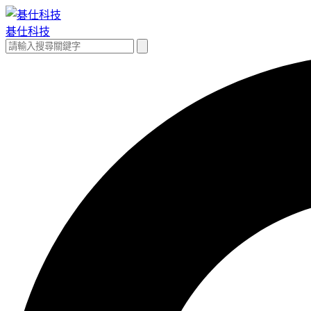
跳
至
碁仕科技
主
搜
搜
要
尋
尋
內
關
容
鍵
字: