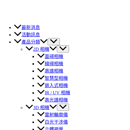
最新消息
活動訊息
產品分類
2D 相機
面掃相機
線掃相機
高速相機
智慧型相機
嵌入式相機
IR / UV 相機
高光譜相機
3D 相機
雷射輪廓儀
白光干涉儀
立體視覺