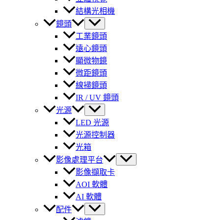
結構光相機
鏡頭
工業鏡頭
遠心鏡頭
顯微物鏡
微距鏡頭
線掃鏡頭
IR / UV 鏡頭
光源
LED 光源
光源控制器
光箱
影像處理平台
影像擷取卡
AOI 軟體
AI 軟體
配件