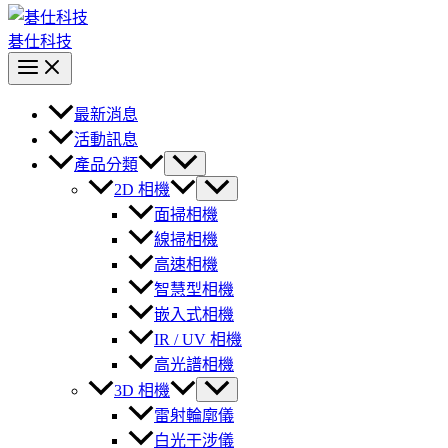
碁仕科技
最新消息
活動訊息
產品分類
2D 相機
面掃相機
線掃相機
高速相機
智慧型相機
嵌入式相機
IR / UV 相機
高光譜相機
3D 相機
雷射輪廓儀
白光干涉儀