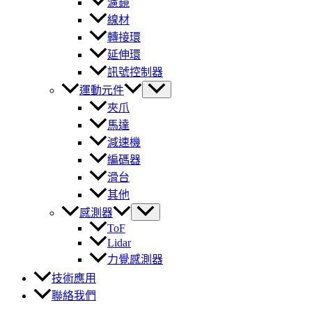
濾鏡
線材
轉接環
延伸環
訊號控制器
運動元件
夾爪
馬達
減速機
編碼器
滑台
其他
感測器
ToF
Lidar
力覺感測器
技術應用
聯絡我們