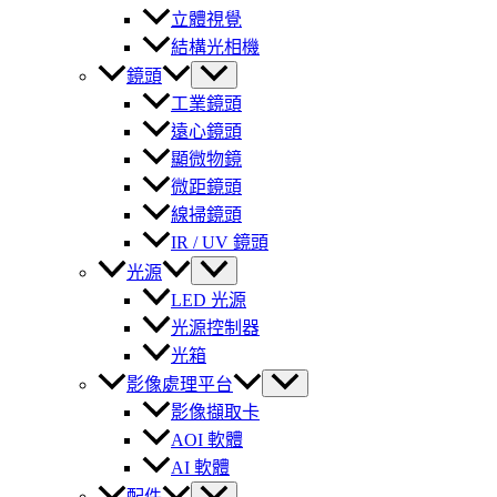
立體視覺
結構光相機
鏡頭
工業鏡頭
遠心鏡頭
顯微物鏡
微距鏡頭
線掃鏡頭
IR / UV 鏡頭
光源
LED 光源
光源控制器
光箱
影像處理平台
影像擷取卡
AOI 軟體
AI 軟體
配件