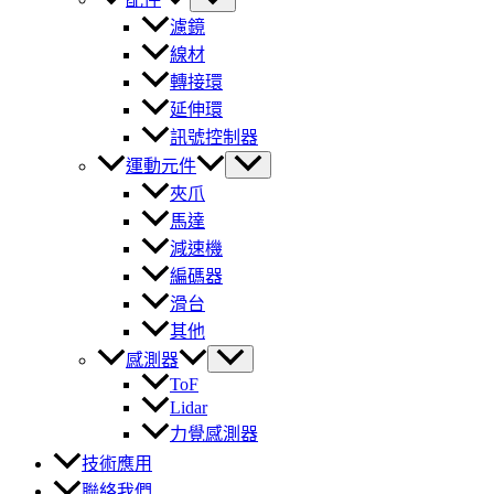
濾鏡
線材
轉接環
延伸環
訊號控制器
運動元件
夾爪
馬達
減速機
編碼器
滑台
其他
感測器
ToF
Lidar
力覺感測器
技術應用
聯絡我們