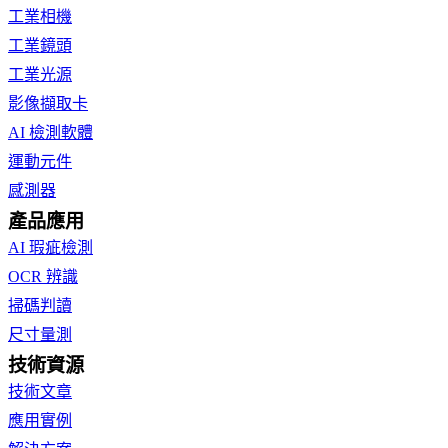
工業相機
工業鏡頭
工業光源
影像擷取卡
AI 檢測軟體
運動元件
感測器
產品應用
AI 瑕疵檢測
OCR 辨識
掃碼判讀
尺寸量測
技術資源
技術文章
應用實例