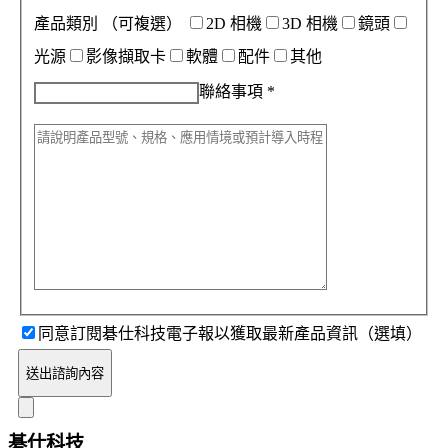
產品類別
（可複選）
2D 相機
3D 相機
鏡頭
光源
影像擷取卡
軟體
配件
其他
聯絡事項
*
同意訂閱碁仕科技電子報以獲取最新產品資訊（選填）
送出諮詢內容
碁仕科技