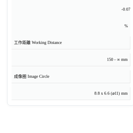
-0.07
%
工作距離 Working Distance
150 - ∞ mm
成像圈 Image Circle
8.8 x 6.6 (⌀11) mm