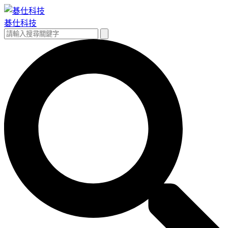
跳
至
碁仕科技
主
搜
搜
要
尋
尋
內
關
容
鍵
字: