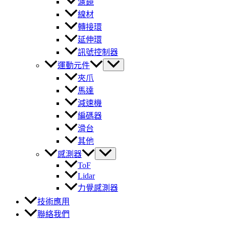
濾鏡
線材
轉接環
延伸環
訊號控制器
運動元件
夾爪
馬達
減速機
編碼器
滑台
其他
感測器
ToF
Lidar
力覺感測器
技術應用
聯絡我們