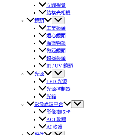
立體視覺
結構光相機
鏡頭
工業鏡頭
遠心鏡頭
顯微物鏡
微距鏡頭
線掃鏡頭
IR / UV 鏡頭
光源
LED 光源
光源控制器
光箱
影像處理平台
影像擷取卡
AOI 軟體
AI 軟體
配件