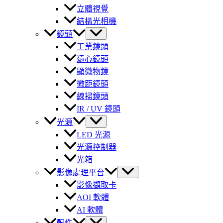
立體視覺
結構光相機
鏡頭
工業鏡頭
遠心鏡頭
顯微物鏡
微距鏡頭
線掃鏡頭
IR / UV 鏡頭
光源
LED 光源
光源控制器
光箱
影像處理平台
影像擷取卡
AOI 軟體
AI 軟體
配件