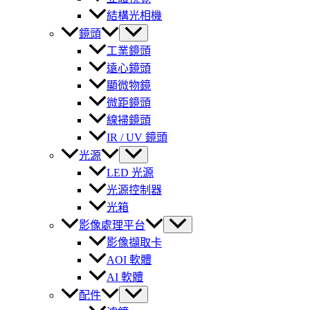
結構光相機
鏡頭
工業鏡頭
遠心鏡頭
顯微物鏡
微距鏡頭
線掃鏡頭
IR / UV 鏡頭
光源
LED 光源
光源控制器
光箱
影像處理平台
影像擷取卡
AOI 軟體
AI 軟體
配件