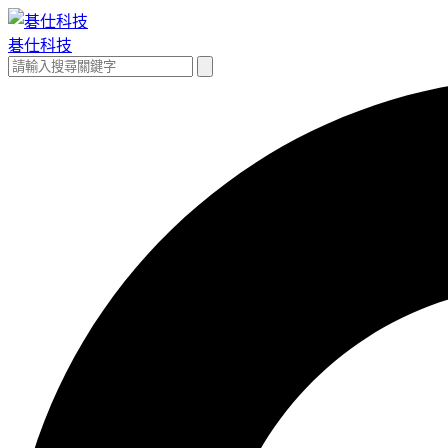
跳
至
碁仕科技
主
搜
搜
要
尋
尋
內
關
容
鍵
字: