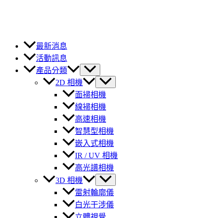
最新消息
活動訊息
產品分類
2D 相機
面掃相機
線掃相機
高速相機
智慧型相機
嵌入式相機
IR / UV 相機
高光譜相機
3D 相機
雷射輪廓儀
白光干涉儀
立體視覺