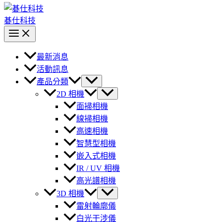
碁仕科技
最新消息
活動訊息
產品分類
2D 相機
面掃相機
線掃相機
高速相機
智慧型相機
嵌入式相機
IR / UV 相機
高光譜相機
3D 相機
雷射輪廓儀
白光干涉儀