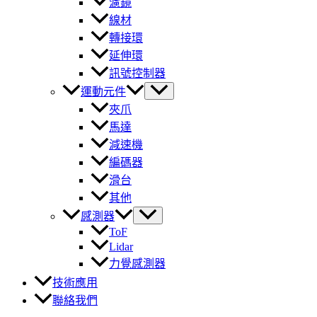
濾鏡
線材
轉接環
延伸環
訊號控制器
運動元件
夾爪
馬達
減速機
編碼器
滑台
其他
感測器
ToF
Lidar
力覺感測器
技術應用
聯絡我們