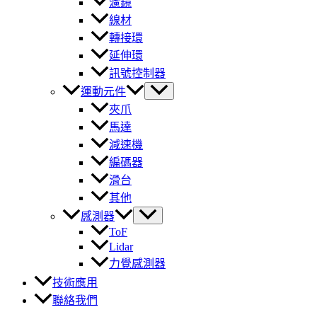
濾鏡
線材
轉接環
延伸環
訊號控制器
運動元件
夾爪
馬達
減速機
編碼器
滑台
其他
感測器
ToF
Lidar
力覺感測器
技術應用
聯絡我們