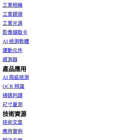
工業相機
工業鏡頭
工業光源
影像擷取卡
AI 檢測軟體
運動元件
感測器
產品應用
AI 瑕疵檢測
OCR 辨識
掃碼判讀
尺寸量測
技術資源
技術文章
應用實例