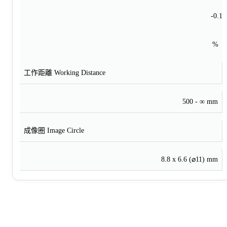
-0.1
%
工作距離 Working Distance
500 - ∞ mm
成像圈 Image Circle
8.8 x 6.6 (⌀11) mm