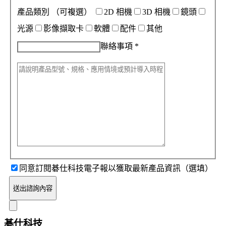
產品類別
（可複選）
2D 相機
3D 相機
鏡頭
光源
影像擷取卡
軟體
配件
其他
聯絡事項
*
同意訂閱碁仕科技電子報以獲取最新產品資訊（選填）
送出諮詢內容
碁仕科技