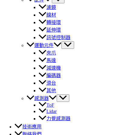
濾鏡
線材
轉接環
延伸環
訊號控制器
運動元件
夾爪
馬達
減速機
編碼器
滑台
其他
感測器
ToF
Lidar
力覺感測器
技術應用
聯絡我們