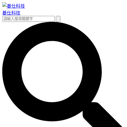
跳
至
碁仕科技
主
搜
搜
要
尋
尋
內
關
容
鍵
字: