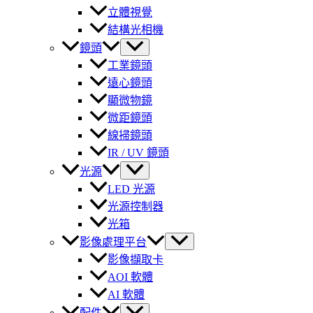
立體視覺
結構光相機
鏡頭
工業鏡頭
遠心鏡頭
顯微物鏡
微距鏡頭
線掃鏡頭
IR / UV 鏡頭
光源
LED 光源
光源控制器
光箱
影像處理平台
影像擷取卡
AOI 軟體
AI 軟體
配件