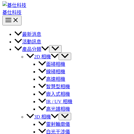
碁仕科技
最新消息
活動訊息
產品分類
2D 相機
面掃相機
線掃相機
高速相機
智慧型相機
嵌入式相機
IR / UV 相機
高光譜相機
3D 相機
雷射輪廓儀
白光干涉儀