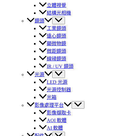
立體視覺
結構光相機
鏡頭
工業鏡頭
遠心鏡頭
顯微物鏡
微距鏡頭
線掃鏡頭
IR / UV 鏡頭
光源
LED 光源
光源控制器
光箱
影像處理平台
影像擷取卡
AOI 軟體
AI 軟體
配件