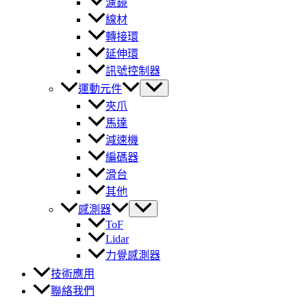
濾鏡
線材
轉接環
延伸環
訊號控制器
運動元件
夾爪
馬達
減速機
編碼器
滑台
其他
感測器
ToF
Lidar
力覺感測器
技術應用
聯絡我們