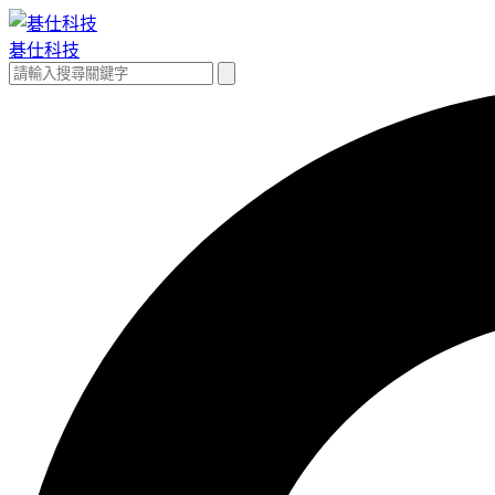
跳
至
碁仕科技
主
搜
搜
要
尋
尋
內
關
容
鍵
字: