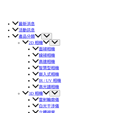
最新消息
活動訊息
產品分類
2D 相機
面掃相機
線掃相機
高速相機
智慧型相機
嵌入式相機
IR / UV 相機
高光譜相機
3D 相機
雷射輪廓儀
白光干涉儀
立體視覺