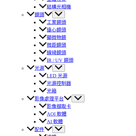
結構光相機
鏡頭
工業鏡頭
遠心鏡頭
顯微物鏡
微距鏡頭
線掃鏡頭
IR / UV 鏡頭
光源
LED 光源
光源控制器
光箱
影像處理平台
影像擷取卡
AOI 軟體
AI 軟體
配件