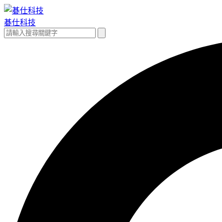
跳
至
碁仕科技
主
搜
搜
要
尋
尋
內
關
容
鍵
字: