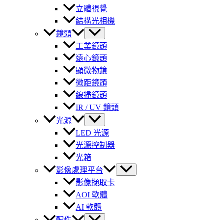
立體視覺
結構光相機
鏡頭
工業鏡頭
遠心鏡頭
顯微物鏡
微距鏡頭
線掃鏡頭
IR / UV 鏡頭
光源
LED 光源
光源控制器
光箱
影像處理平台
影像擷取卡
AOI 軟體
AI 軟體
配件