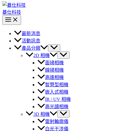
碁仕科技
最新消息
活動訊息
產品分類
2D 相機
面掃相機
線掃相機
高速相機
智慧型相機
嵌入式相機
IR / UV 相機
高光譜相機
3D 相機
雷射輪廓儀
白光干涉儀