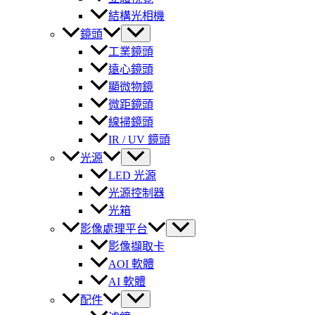
結構光相機
鏡頭
工業鏡頭
遠心鏡頭
顯微物鏡
微距鏡頭
線掃鏡頭
IR / UV 鏡頭
光源
LED 光源
光源控制器
光箱
影像處理平台
影像擷取卡
AOI 軟體
AI 軟體
配件