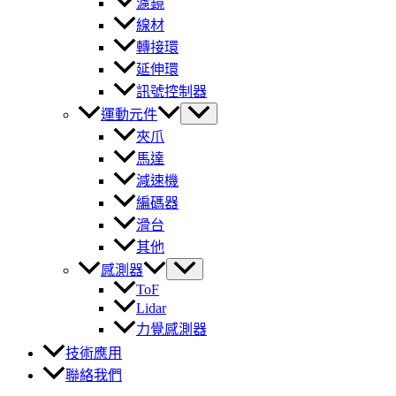
濾鏡
線材
轉接環
延伸環
訊號控制器
運動元件
夾爪
馬達
減速機
編碼器
滑台
其他
感測器
ToF
Lidar
力覺感測器
技術應用
聯絡我們