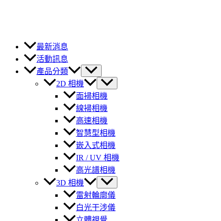
最新消息
活動訊息
產品分類
2D 相機
面掃相機
線掃相機
高速相機
智慧型相機
嵌入式相機
IR / UV 相機
高光譜相機
3D 相機
雷射輪廓儀
白光干涉儀
立體視覺