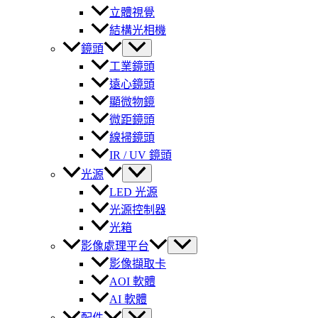
立體視覺
結構光相機
鏡頭
工業鏡頭
遠心鏡頭
顯微物鏡
微距鏡頭
線掃鏡頭
IR / UV 鏡頭
光源
LED 光源
光源控制器
光箱
影像處理平台
影像擷取卡
AOI 軟體
AI 軟體
配件