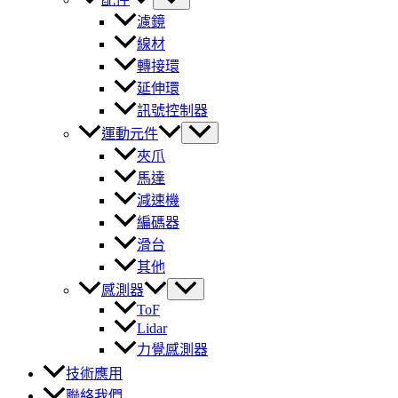
濾鏡
線材
轉接環
延伸環
訊號控制器
運動元件
夾爪
馬達
減速機
編碼器
滑台
其他
感測器
ToF
Lidar
力覺感測器
技術應用
聯絡我們