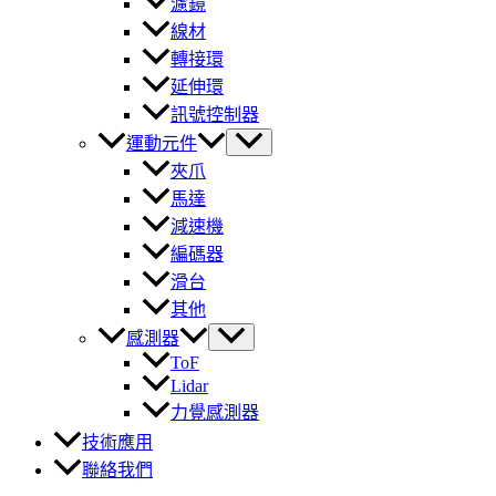
濾鏡
線材
轉接環
延伸環
訊號控制器
運動元件
夾爪
馬達
減速機
編碼器
滑台
其他
感測器
ToF
Lidar
力覺感測器
技術應用
聯絡我們