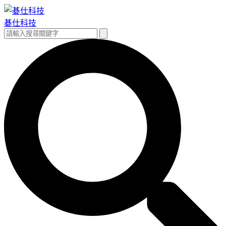
跳
至
碁仕科技
主
搜
搜
要
尋
尋
內
關
容
鍵
字: