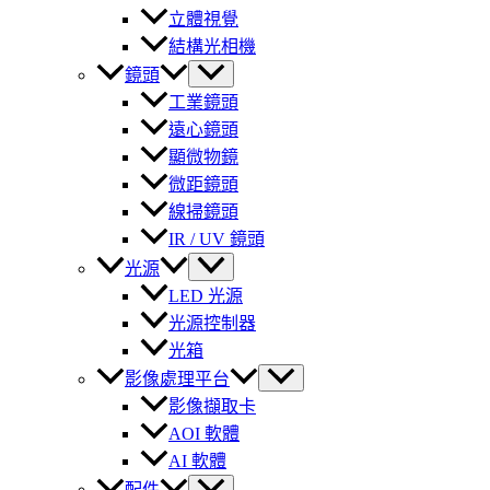
立體視覺
結構光相機
鏡頭
工業鏡頭
遠心鏡頭
顯微物鏡
微距鏡頭
線掃鏡頭
IR / UV 鏡頭
光源
LED 光源
光源控制器
光箱
影像處理平台
影像擷取卡
AOI 軟體
AI 軟體
配件