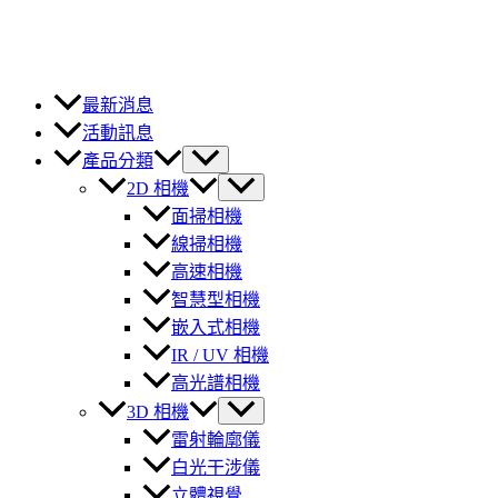
最新消息
活動訊息
產品分類
2D 相機
面掃相機
線掃相機
高速相機
智慧型相機
嵌入式相機
IR / UV 相機
高光譜相機
3D 相機
雷射輪廓儀
白光干涉儀
立體視覺