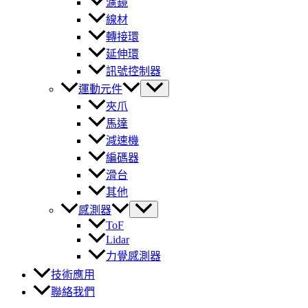
濾鏡
線材
轉接環
延伸環
訊號控制器
運動元件
夾爪
馬達
減速機
編碼器
滑台
其他
感測器
ToF
Lidar
力覺感測器
技術應用
聯絡我們