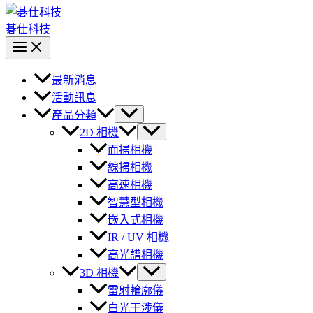
碁仕科技
最新消息
活動訊息
產品分類
2D 相機
面掃相機
線掃相機
高速相機
智慧型相機
嵌入式相機
IR / UV 相機
高光譜相機
3D 相機
雷射輪廓儀
白光干涉儀