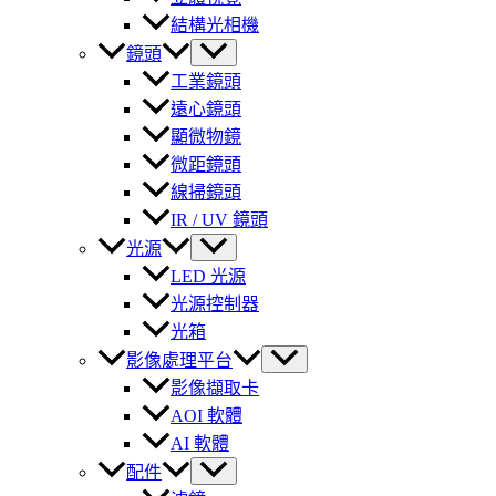
結構光相機
鏡頭
工業鏡頭
遠心鏡頭
顯微物鏡
微距鏡頭
線掃鏡頭
IR / UV 鏡頭
光源
LED 光源
光源控制器
光箱
影像處理平台
影像擷取卡
AOI 軟體
AI 軟體
配件