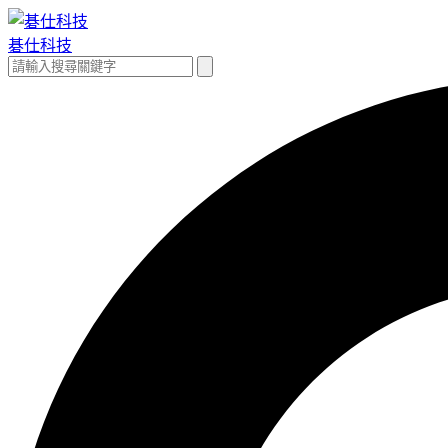
跳
至
碁仕科技
主
搜
搜
要
尋
尋
內
關
容
鍵
字: