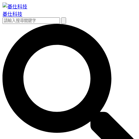
跳
至
碁仕科技
主
搜
搜
要
尋
尋
內
關
容
鍵
字: