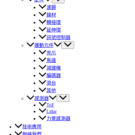
濾鏡
線材
轉接環
延伸環
訊號控制器
運動元件
夾爪
馬達
減速機
編碼器
滑台
其他
感測器
ToF
Lidar
力覺感測器
技術應用
聯絡我們