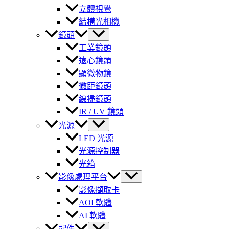
立體視覺
結構光相機
鏡頭
工業鏡頭
遠心鏡頭
顯微物鏡
微距鏡頭
線掃鏡頭
IR / UV 鏡頭
光源
LED 光源
光源控制器
光箱
影像處理平台
影像擷取卡
AOI 軟體
AI 軟體
配件