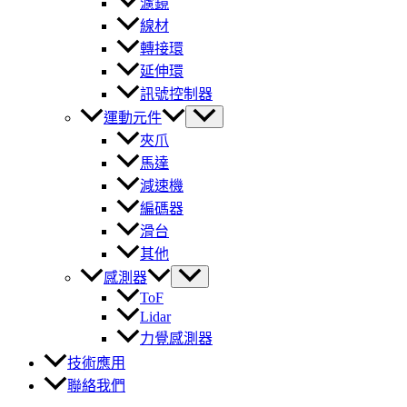
濾鏡
線材
轉接環
延伸環
訊號控制器
運動元件
夾爪
馬達
減速機
編碼器
滑台
其他
感測器
ToF
Lidar
力覺感測器
技術應用
聯絡我們