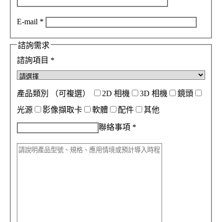
E-mail
*
諮詢需求
諮詢項目
*
產品類別
（可複選）
2D 相機
3D 相機
鏡頭
光源
影像擷取卡
軟體
配件
其他
聯絡事項
*