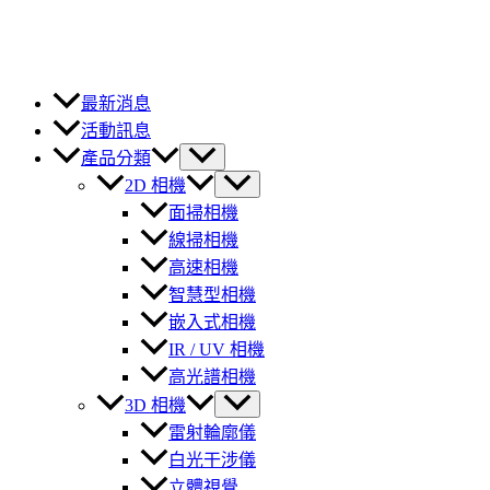
最新消息
活動訊息
產品分類
2D 相機
面掃相機
線掃相機
高速相機
智慧型相機
嵌入式相機
IR / UV 相機
高光譜相機
3D 相機
雷射輪廓儀
白光干涉儀
立體視覺