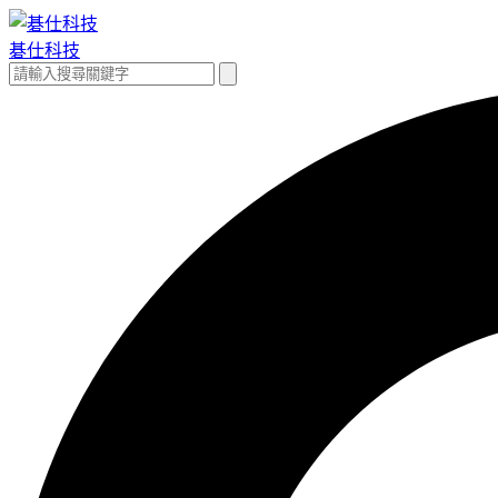
跳
至
碁仕科技
主
搜
搜
要
尋
尋
內
關
容
鍵
字: