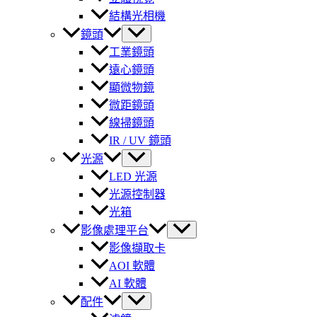
結構光相機
鏡頭
工業鏡頭
遠心鏡頭
顯微物鏡
微距鏡頭
線掃鏡頭
IR / UV 鏡頭
光源
LED 光源
光源控制器
光箱
影像處理平台
影像擷取卡
AOI 軟體
AI 軟體
配件