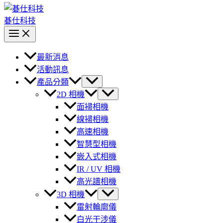
碁仕科技
最新消息
活動訊息
產品分類
2D 相機
面掃相機
線掃相機
高速相機
智慧型相機
嵌入式相機
IR / UV 相機
高光譜相機
3D 相機
雷射輪廓儀
白光干涉儀