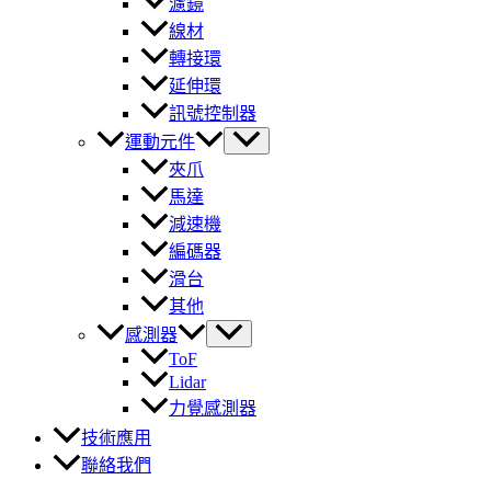
濾鏡
線材
轉接環
延伸環
訊號控制器
運動元件
夾爪
馬達
減速機
編碼器
滑台
其他
感測器
ToF
Lidar
力覺感測器
技術應用
聯絡我們