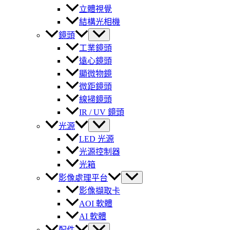
立體視覺
結構光相機
鏡頭
工業鏡頭
遠心鏡頭
顯微物鏡
微距鏡頭
線掃鏡頭
IR / UV 鏡頭
光源
LED 光源
光源控制器
光箱
影像處理平台
影像擷取卡
AOI 軟體
AI 軟體
配件