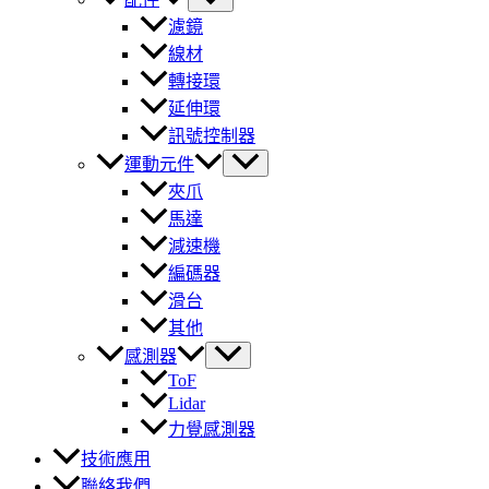
濾鏡
線材
轉接環
延伸環
訊號控制器
運動元件
夾爪
馬達
減速機
編碼器
滑台
其他
感測器
ToF
Lidar
力覺感測器
技術應用
聯絡我們