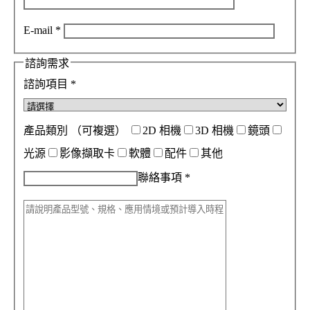
E-mail
*
諮詢需求
諮詢項目
*
產品類別
（可複選）
2D 相機
3D 相機
鏡頭
光源
影像擷取卡
軟體
配件
其他
聯絡事項
*