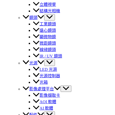
立體視覺
結構光相機
鏡頭
工業鏡頭
遠心鏡頭
顯微物鏡
微距鏡頭
線掃鏡頭
IR / UV 鏡頭
光源
LED 光源
光源控制器
光箱
影像處理平台
影像擷取卡
AOI 軟體
AI 軟體
配件