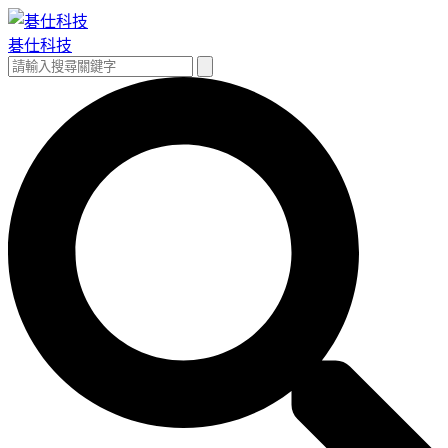
跳
至
碁仕科技
主
搜
搜
要
尋
尋
內
關
容
鍵
字: