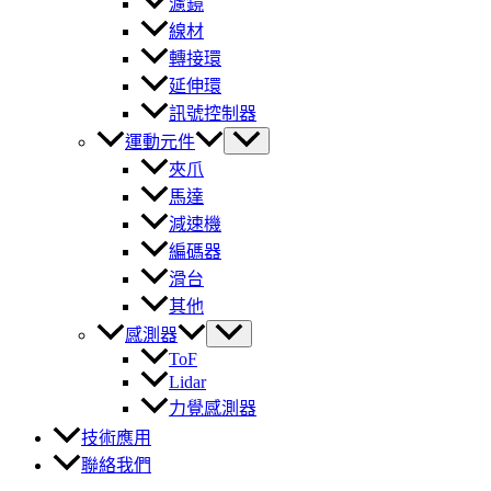
濾鏡
線材
轉接環
延伸環
訊號控制器
運動元件
夾爪
馬達
減速機
編碼器
滑台
其他
感測器
ToF
Lidar
力覺感測器
技術應用
聯絡我們