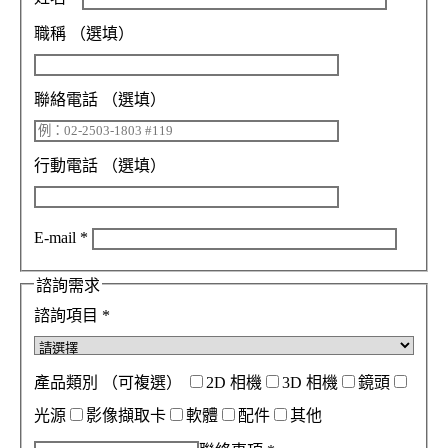
職稱
（選填）
聯絡電話
（選填）
行動電話
（選填）
E-mail
*
諮詢需求
諮詢項目
*
產品類別
（可複選）
2D 相機
3D 相機
鏡頭
光源
影像擷取卡
軟體
配件
其他