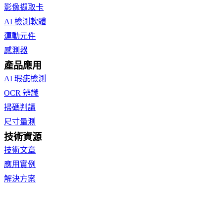
影像擷取卡
AI 檢測軟體
運動元件
感測器
產品應用
AI 瑕疵檢測
OCR 辨識
掃碼判讀
尺寸量測
技術資源
技術文章
應用實例
解決方案