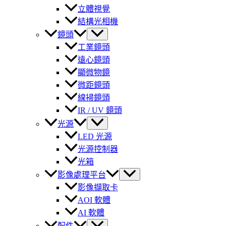
立體視覺
結構光相機
鏡頭
工業鏡頭
遠心鏡頭
顯微物鏡
微距鏡頭
線掃鏡頭
IR / UV 鏡頭
光源
LED 光源
光源控制器
光箱
影像處理平台
影像擷取卡
AOI 軟體
AI 軟體
配件