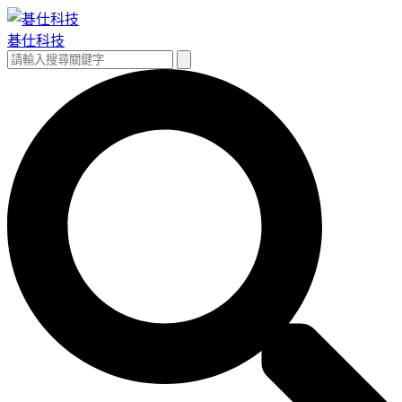
跳
至
碁仕科技
主
搜
搜
要
尋
尋
內
關
容
鍵
字: