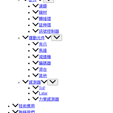
濾鏡
線材
轉接環
延伸環
訊號控制器
運動元件
夾爪
馬達
減速機
編碼器
滑台
其他
感測器
ToF
Lidar
力覺感測器
技術應用
聯絡我們