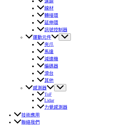
濾鏡
線材
轉接環
延伸環
訊號控制器
運動元件
夾爪
馬達
減速機
編碼器
滑台
其他
感測器
ToF
Lidar
力覺感測器
技術應用
聯絡我們