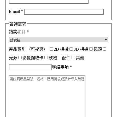
E-mail
*
諮詢需求
諮詢項目
*
產品類別
（可複選）
2D 相機
3D 相機
鏡頭
光源
影像擷取卡
軟體
配件
其他
聯絡事項
*