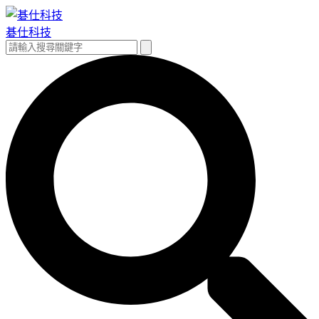
跳
至
碁仕科技
主
搜
搜
要
尋
尋
內
關
容
鍵
字: