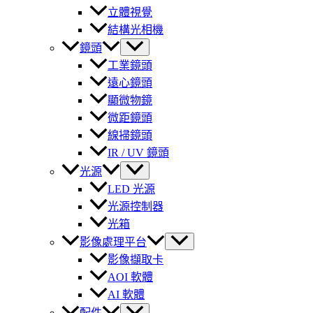
立體視覺
結構光相機
鏡頭
工業鏡頭
遠心鏡頭
顯微物鏡
微距鏡頭
線掃鏡頭
IR / UV 鏡頭
光源
LED 光源
光源控制器
光箱
影像處理平台
影像擷取卡
AOI 軟體
AI 軟體
配件