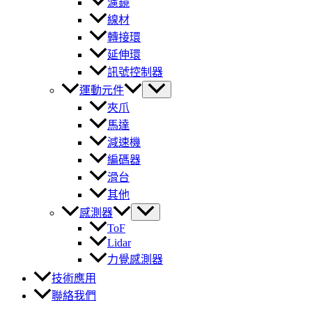
濾鏡
線材
轉接環
延伸環
訊號控制器
運動元件
夾爪
馬達
減速機
編碼器
滑台
其他
感測器
ToF
Lidar
力覺感測器
技術應用
聯絡我們