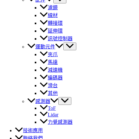
濾鏡
線材
轉接環
延伸環
訊號控制器
運動元件
夾爪
馬達
減速機
編碼器
滑台
其他
感測器
ToF
Lidar
力覺感測器
技術應用
聯絡我們