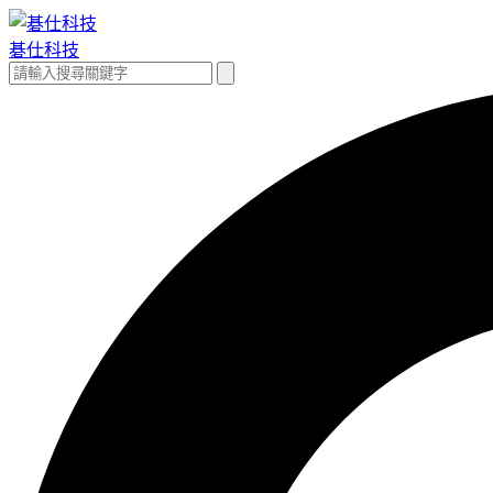
跳
至
碁仕科技
主
搜
搜
要
尋
尋
內
關
容
鍵
字: