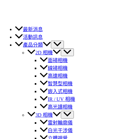
最新消息
活動訊息
產品分類
2D 相機
面掃相機
線掃相機
高速相機
智慧型相機
嵌入式相機
IR / UV 相機
高光譜相機
3D 相機
雷射輪廓儀
白光干涉儀
立體視覺