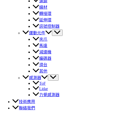
濾鏡
線材
轉接環
延伸環
訊號控制器
運動元件
夾爪
馬達
減速機
編碼器
滑台
其他
感測器
ToF
Lidar
力覺感測器
技術應用
聯絡我們