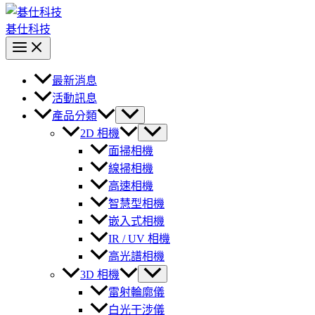
碁仕科技
最新消息
活動訊息
產品分類
2D 相機
面掃相機
線掃相機
高速相機
智慧型相機
嵌入式相機
IR / UV 相機
高光譜相機
3D 相機
雷射輪廓儀
白光干涉儀