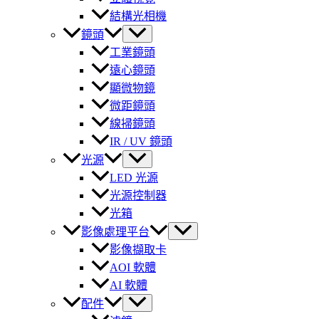
結構光相機
鏡頭
工業鏡頭
遠心鏡頭
顯微物鏡
微距鏡頭
線掃鏡頭
IR / UV 鏡頭
光源
LED 光源
光源控制器
光箱
影像處理平台
影像擷取卡
AOI 軟體
AI 軟體
配件