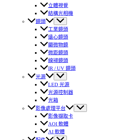
立體視覺
結構光相機
鏡頭
工業鏡頭
遠心鏡頭
顯微物鏡
微距鏡頭
線掃鏡頭
IR / UV 鏡頭
光源
LED 光源
光源控制器
光箱
影像處理平台
影像擷取卡
AOI 軟體
AI 軟體
配件