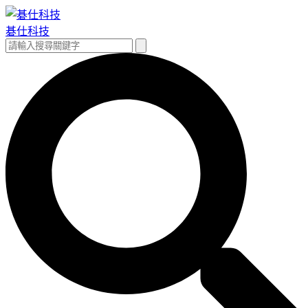
跳
至
碁仕科技
主
搜
搜
要
尋
尋
內
關
容
鍵
字: