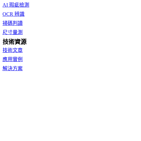
AI 瑕疵檢測
OCR 辨識
掃碼判讀
尺寸量測
技術資源
技術文章
應用實例
解決方案