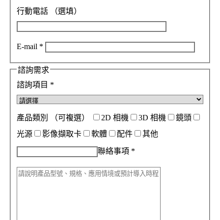
行動電話
（選填）
E-mail
*
諮詢需求
諮詢項目
*
產品類別
（可複選）
2D 相機
3D 相機
鏡頭
光源
影像擷取卡
軟體
配件
其他
聯絡事項
*