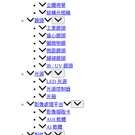
立體視覺
結構光相機
鏡頭
工業鏡頭
遠心鏡頭
顯微物鏡
微距鏡頭
線掃鏡頭
IR / UV 鏡頭
光源
LED 光源
光源控制器
光箱
影像處理平台
影像擷取卡
AOI 軟體
AI 軟體
配件