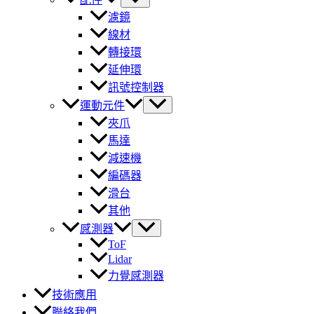
濾鏡
線材
轉接環
延伸環
訊號控制器
運動元件
夾爪
馬達
減速機
編碼器
滑台
其他
感測器
ToF
Lidar
力覺感測器
技術應用
聯絡我們