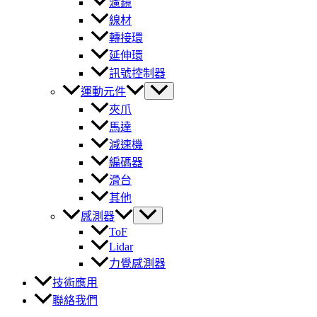
濾鏡
線材
轉接環
延伸環
訊號控制器
運動元件
夾爪
馬達
減速機
編碼器
滑台
其他
感測器
ToF
Lidar
力覺感測器
技術應用
聯絡我們