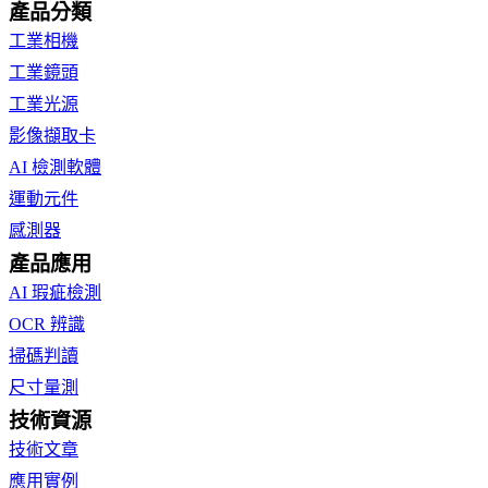
產品分類
工業相機
工業鏡頭
工業光源
影像擷取卡
AI 檢測軟體
運動元件
感測器
產品應用
AI 瑕疵檢測
OCR 辨識
掃碼判讀
尺寸量測
技術資源
技術文章
應用實例