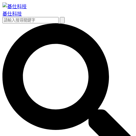
跳
至
碁仕科技
主
搜
搜
要
尋
尋
內
關
容
鍵
字: