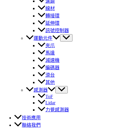
濾鏡
線材
轉接環
延伸環
訊號控制器
運動元件
夾爪
馬達
減速機
編碼器
滑台
其他
感測器
ToF
Lidar
力覺感測器
技術應用
聯絡我們