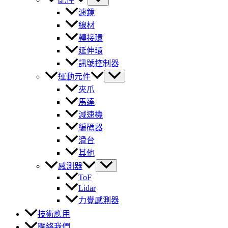
濾鏡
線材
轉接環
延伸環
訊號控制器
運動元件
夾爪
馬達
減速機
編碼器
滑台
其他
感測器
ToF
Lidar
力覺感測器
技術應用
聯絡我們