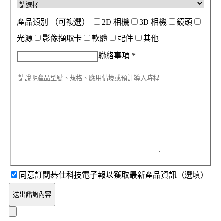
產品類別
（可複選）
2D 相機
3D 相機
鏡頭
光源
影像擷取卡
軟體
配件
其他
聯絡事項
*
同意訂閱碁仕科技電子報以獲取最新產品資訊（選填）
送出諮詢內容