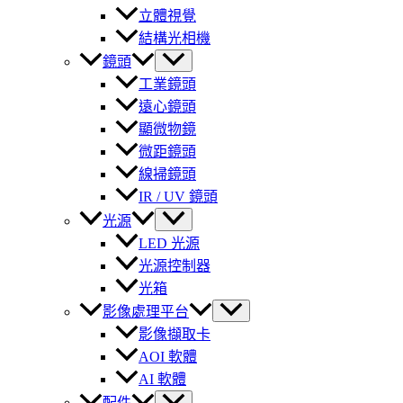
立體視覺
結構光相機
鏡頭
工業鏡頭
遠心鏡頭
顯微物鏡
微距鏡頭
線掃鏡頭
IR / UV 鏡頭
光源
LED 光源
光源控制器
光箱
影像處理平台
影像擷取卡
AOI 軟體
AI 軟體
配件