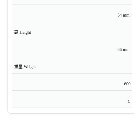
54 mm
高 Height
86 mm
重量 Weight
600
g