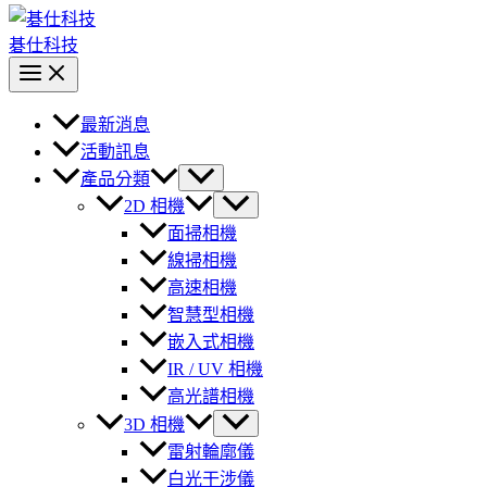
碁仕科技
最新消息
活動訊息
產品分類
2D 相機
面掃相機
線掃相機
高速相機
智慧型相機
嵌入式相機
IR / UV 相機
高光譜相機
3D 相機
雷射輪廓儀
白光干涉儀