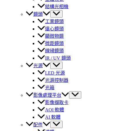
結構光相機
鏡頭
工業鏡頭
遠心鏡頭
顯微物鏡
微距鏡頭
線掃鏡頭
IR / UV 鏡頭
光源
LED 光源
光源控制器
光箱
影像處理平台
影像擷取卡
AOI 軟體
AI 軟體
配件