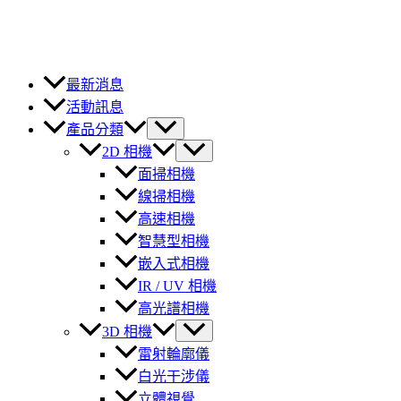
最新消息
活動訊息
產品分類
2D 相機
面掃相機
線掃相機
高速相機
智慧型相機
嵌入式相機
IR / UV 相機
高光譜相機
3D 相機
雷射輪廓儀
白光干涉儀
立體視覺