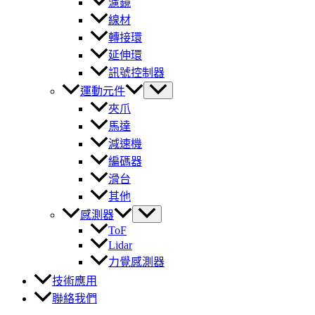
濾鏡
線材
轉接環
延伸環
訊號控制器
運動元件
夾爪
馬達
減速機
編碼器
滑台
其他
感測器
ToF
Lidar
力覺感測器
技術應用
聯絡我們