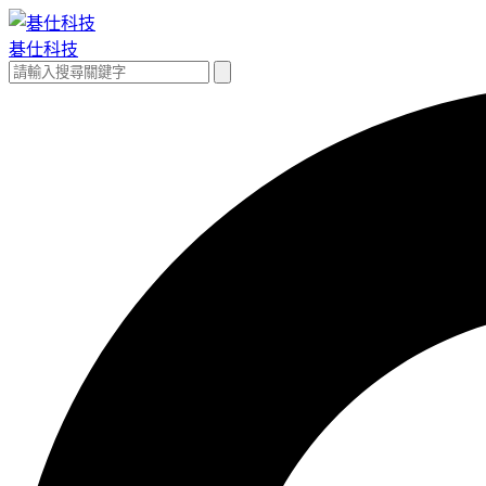
跳
至
碁仕科技
主
搜
搜
要
尋
尋
內
關
容
鍵
字: