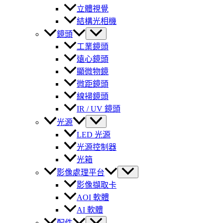
立體視覺
結構光相機
鏡頭
工業鏡頭
遠心鏡頭
顯微物鏡
微距鏡頭
線掃鏡頭
IR / UV 鏡頭
光源
LED 光源
光源控制器
光箱
影像處理平台
影像擷取卡
AOI 軟體
AI 軟體
配件