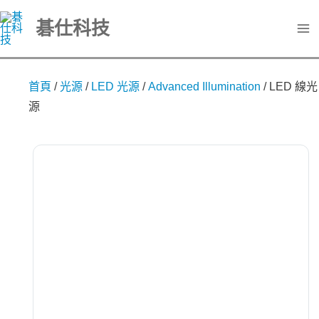
跳
碁仕科技
至
主
要
首頁
/
光源
/
LED 光源
/
Advanced Illumination
/
LED 線光
內
源
容