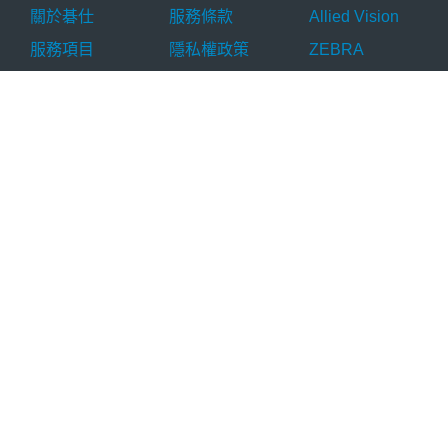
關於碁仕
服務條款
Allied Vision
服務項目
隱私權政策
ZEBRA
人才招募
Cookie 政策
Neurocle
最新消息
品牌總覽
活動訊息
聯絡我們
產品分類
產品應用
技術資源
工業相機
AI 瑕疵檢測
技術文章
工業鏡頭
OCR 辨識
應用實例
工業光源
掃碼判讀
解決方案
影像擷取卡
尺寸量測
AI 檢測軟體