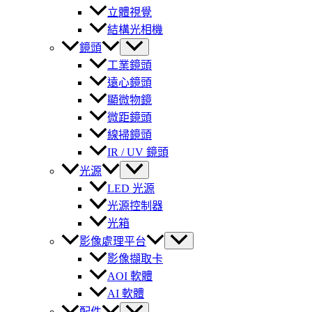
立體視覺
結構光相機
鏡頭
工業鏡頭
遠心鏡頭
顯微物鏡
微距鏡頭
線掃鏡頭
IR / UV 鏡頭
光源
LED 光源
光源控制器
光箱
影像處理平台
影像擷取卡
AOI 軟體
AI 軟體
配件