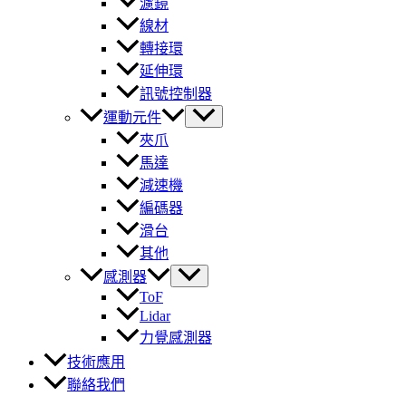
濾鏡
線材
轉接環
延伸環
訊號控制器
運動元件
夾爪
馬達
減速機
編碼器
滑台
其他
感測器
ToF
Lidar
力覺感測器
技術應用
聯絡我們