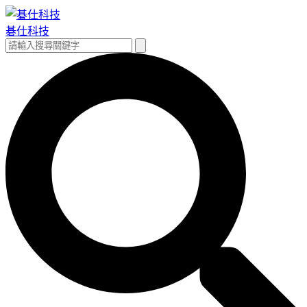
跳
至
碁仕科技
主
搜
搜
要
尋
尋
內
關
容
鍵
字: