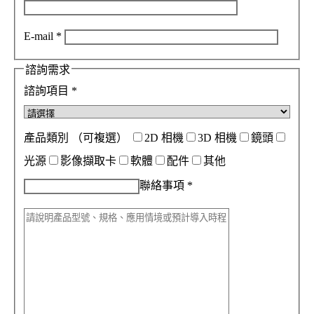
E-mail
*
諮詢需求
諮詢項目
*
產品類別
（可複選）
2D 相機
3D 相機
鏡頭
光源
影像擷取卡
軟體
配件
其他
聯絡事項
*