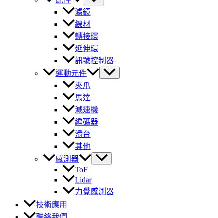
濾鏡
線材
轉接環
延伸環
訊號控制器
運動元件
夾爪
馬達
減速機
編碼器
滑台
其他
感測器
ToF
Lidar
力覺感測器
技術應用
聯絡我們