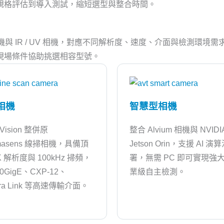
規格評估到導入測試，縮短選型與整合時間。
智慧相機與 IR / UV 相機，對應不同解析度、速度、介面與檢測環境需
現場條件協助挑選相容型號。
相機
智慧型相機
d Vision 整併原
整合 Alvium 相機與 NVIDI
omasens 線掃相機，具備頂
Jetson Orin，支援 AI 演
K 解析度與 100kHz 掃頻，
署，無需 PC 即可實現強
0GigE、CXP-12、
業級自主檢測。
ra Link 等高速傳輸介面。