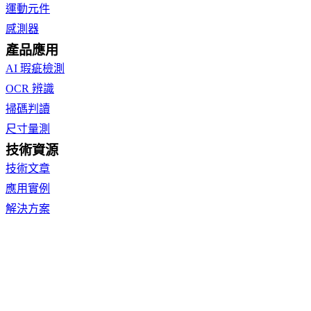
運動元件
感測器
產品應用
AI 瑕疵檢測
OCR 辨識
掃碼判讀
尺寸量測
技術資源
技術文章
應用實例
解決方案