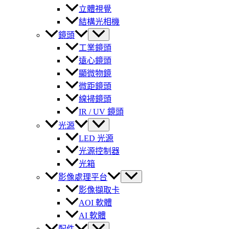
立體視覺
結構光相機
鏡頭
工業鏡頭
遠心鏡頭
顯微物鏡
微距鏡頭
線掃鏡頭
IR / UV 鏡頭
光源
LED 光源
光源控制器
光箱
影像處理平台
影像擷取卡
AOI 軟體
AI 軟體
配件