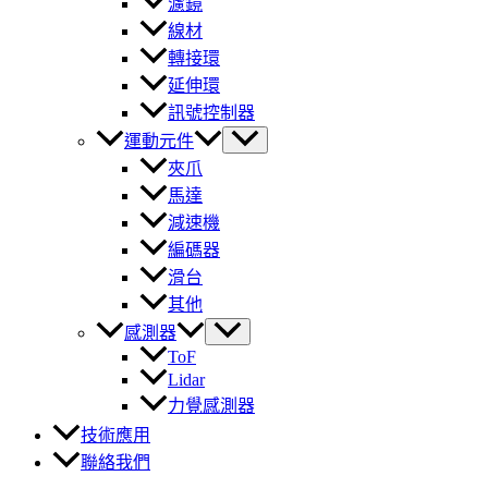
濾鏡
線材
轉接環
延伸環
訊號控制器
運動元件
夾爪
馬達
減速機
編碼器
滑台
其他
感測器
ToF
Lidar
力覺感測器
技術應用
聯絡我們