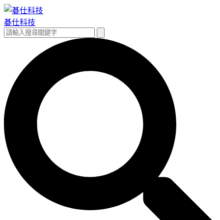
跳
至
碁仕科技
主
搜
搜
要
尋
尋
內
關
容
鍵
字: