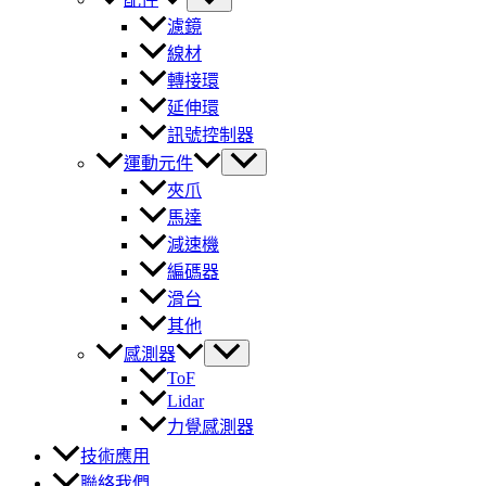
濾鏡
線材
轉接環
延伸環
訊號控制器
運動元件
夾爪
馬達
減速機
編碼器
滑台
其他
感測器
ToF
Lidar
力覺感測器
技術應用
聯絡我們