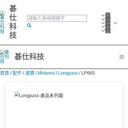
跳
碁
至
最新消息
仕
搜
活動訊息
主
產品分類
尋
科
搜
技術應用
要
關
聯絡我們
技
尋
鍵
內
字:
容
碁仕科技
首頁
/
配件
/
濾鏡
/
Midwest
/
Longpass
/
LP665