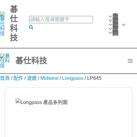
跳
碁
至
最新消息
仕
搜
活動訊息
主
產品分類
尋
科
搜
技術應用
要
關
聯絡我們
技
尋
鍵
內
字:
容
碁仕科技
首頁
/
配件
/
濾鏡
/
Midwest
/
Longpass
/
LP645