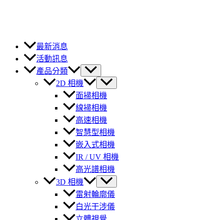
最新消息
活動訊息
產品分類
2D 相機
面掃相機
線掃相機
高速相機
智慧型相機
嵌入式相機
IR / UV 相機
高光譜相機
3D 相機
雷射輪廓儀
白光干涉儀
立體視覺