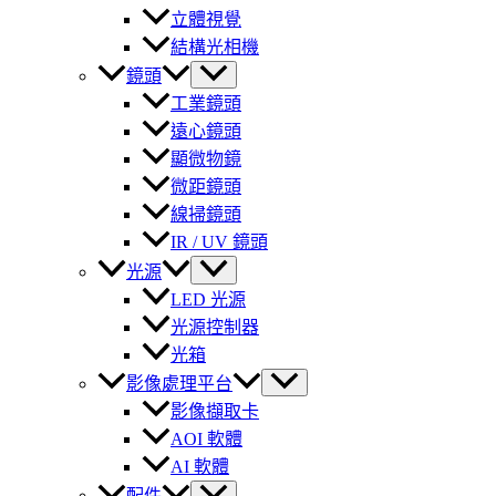
立體視覺
結構光相機
鏡頭
工業鏡頭
遠心鏡頭
顯微物鏡
微距鏡頭
線掃鏡頭
IR / UV 鏡頭
光源
LED 光源
光源控制器
光箱
影像處理平台
影像擷取卡
AOI 軟體
AI 軟體
配件