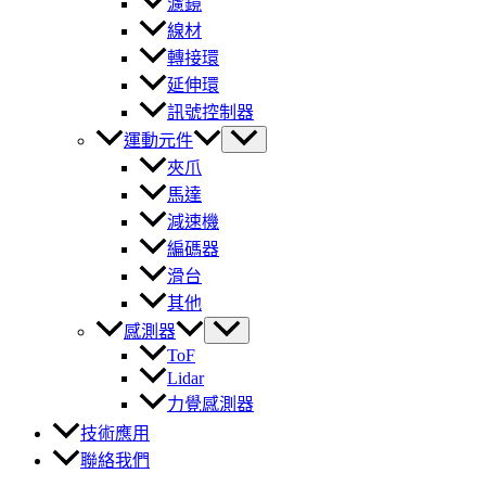
濾鏡
線材
轉接環
延伸環
訊號控制器
運動元件
夾爪
馬達
減速機
編碼器
滑台
其他
感測器
ToF
Lidar
力覺感測器
技術應用
聯絡我們