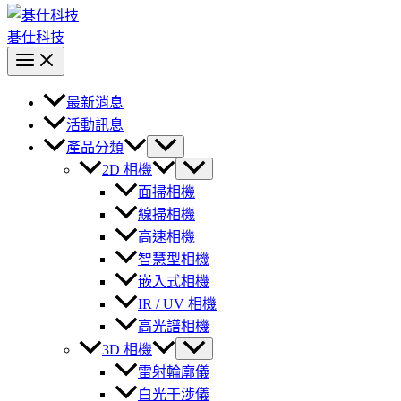
碁仕科技
最新消息
活動訊息
產品分類
2D 相機
面掃相機
線掃相機
高速相機
智慧型相機
嵌入式相機
IR / UV 相機
高光譜相機
3D 相機
雷射輪廓儀
白光干涉儀