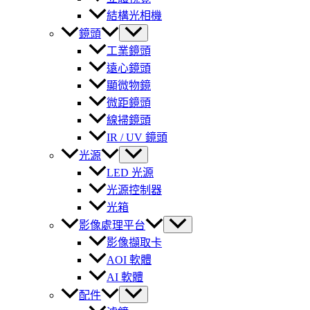
結構光相機
鏡頭
工業鏡頭
遠心鏡頭
顯微物鏡
微距鏡頭
線掃鏡頭
IR / UV 鏡頭
光源
LED 光源
光源控制器
光箱
影像處理平台
影像擷取卡
AOI 軟體
AI 軟體
配件