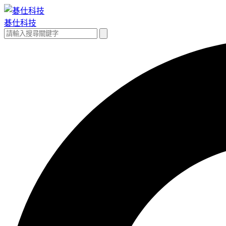
跳
至
碁仕科技
主
搜
搜
要
尋
尋
內
關
容
鍵
字: