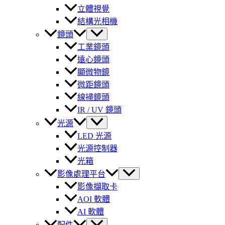
立體視覺
結構光相機
鏡頭
工業鏡頭
遠心鏡頭
顯微物鏡
微距鏡頭
線掃鏡頭
IR / UV 鏡頭
光源
LED 光源
光源控制器
光箱
影像處理平台
影像擷取卡
AOI 軟體
AI 軟體
配件