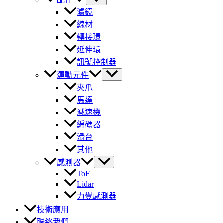
濾鏡
線材
轉接環
延伸環
訊號控制器
運動元件
夾爪
馬達
減速機
編碼器
滑台
其他
感測器
ToF
Lidar
力覺感測器
技術應用
聯絡我們