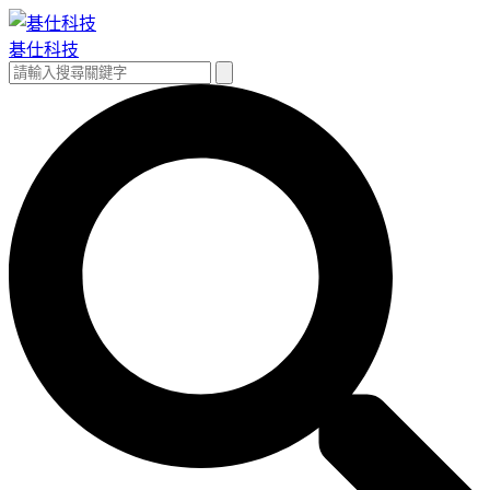
跳
至
碁仕科技
主
搜
搜
要
尋
尋
內
關
容
鍵
字: