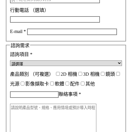
行動電話
（選填）
E-mail
*
諮詢需求
諮詢項目
*
產品類別
（可複選）
2D 相機
3D 相機
鏡頭
光源
影像擷取卡
軟體
配件
其他
聯絡事項
*