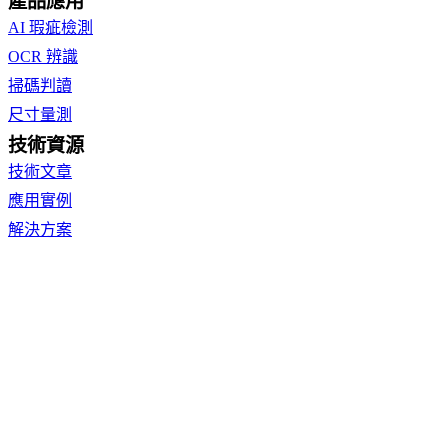
產品應用
AI 瑕疵檢測
OCR 辨識
掃碼判讀
尺寸量測
技術資源
技術文章
應用實例
解決方案