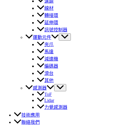
濾鏡
線材
轉接環
延伸環
訊號控制器
運動元件
夾爪
馬達
減速機
編碼器
滑台
其他
感測器
ToF
Lidar
力覺感測器
技術應用
聯絡我們