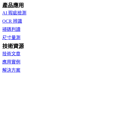
產品應用
AI 瑕疵檢測
OCR 辨識
掃碼判讀
尺寸量測
技術資源
技術文章
應用實例
解決方案