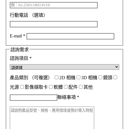
行動電話
（選填）
E-mail
*
諮詢需求
諮詢項目
*
產品類別
（可複選）
2D 相機
3D 相機
鏡頭
光源
影像擷取卡
軟體
配件
其他
聯絡事項
*