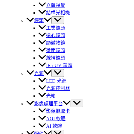
立體視覺
結構光相機
鏡頭
工業鏡頭
遠心鏡頭
顯微物鏡
微距鏡頭
線掃鏡頭
IR / UV 鏡頭
光源
LED 光源
光源控制器
光箱
影像處理平台
影像擷取卡
AOI 軟體
AI 軟體
配件