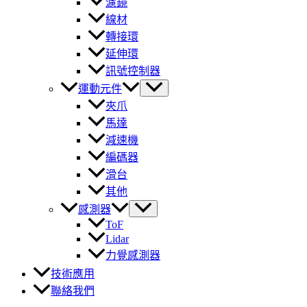
濾鏡
線材
轉接環
延伸環
訊號控制器
運動元件
夾爪
馬達
減速機
編碼器
滑台
其他
感測器
ToF
Lidar
力覺感測器
技術應用
聯絡我們