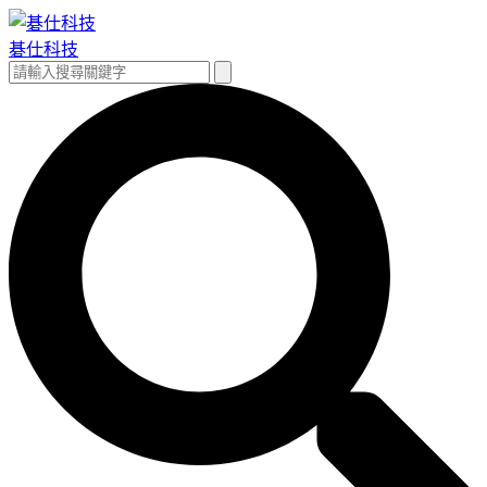
跳
至
碁仕科技
主
搜
搜
要
尋
尋
內
關
容
鍵
字: