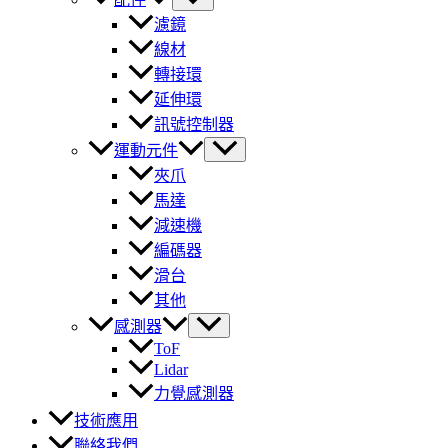
濾鏡
線材
轉接環
延伸環
訊號控制器
運動元件
夾爪
馬達
減速機
編碼器
滑台
其他
感測器
ToF
Lidar
力覺感測器
技術應用
聯絡我們