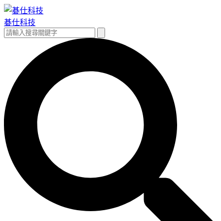
跳
至
碁仕科技
主
搜
搜
要
尋
尋
內
關
容
鍵
字: