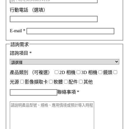
行動電話
（選填）
E-mail
*
諮詢需求
諮詢項目
*
產品類別
（可複選）
2D 相機
3D 相機
鏡頭
光源
影像擷取卡
軟體
配件
其他
聯絡事項
*