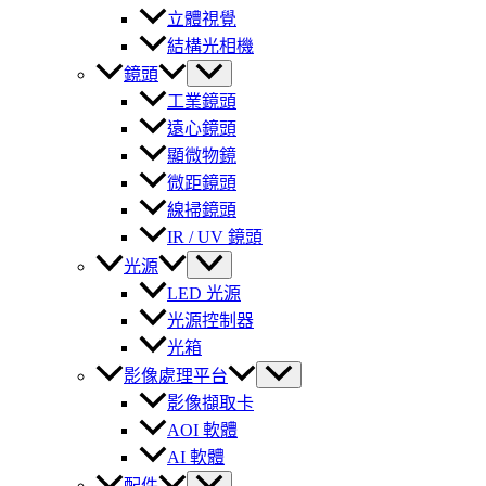
立體視覺
結構光相機
鏡頭
工業鏡頭
遠心鏡頭
顯微物鏡
微距鏡頭
線掃鏡頭
IR / UV 鏡頭
光源
LED 光源
光源控制器
光箱
影像處理平台
影像擷取卡
AOI 軟體
AI 軟體
配件