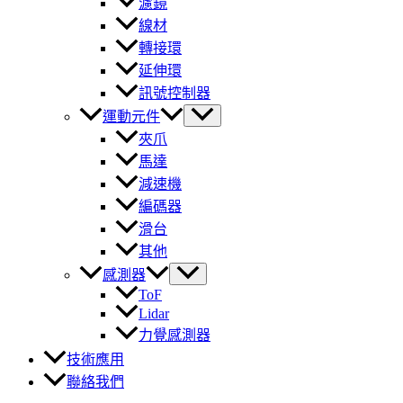
濾鏡
線材
轉接環
延伸環
訊號控制器
運動元件
夾爪
馬達
減速機
編碼器
滑台
其他
感測器
ToF
Lidar
力覺感測器
技術應用
聯絡我們