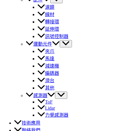
濾鏡
線材
轉接環
延伸環
訊號控制器
運動元件
夾爪
馬達
減速機
編碼器
滑台
其他
感測器
ToF
Lidar
力覺感測器
技術應用
聯絡我們