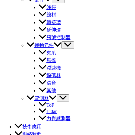
濾鏡
線材
轉接環
延伸環
訊號控制器
運動元件
夾爪
馬達
減速機
編碼器
滑台
其他
感測器
ToF
Lidar
力覺感測器
技術應用
聯絡我們