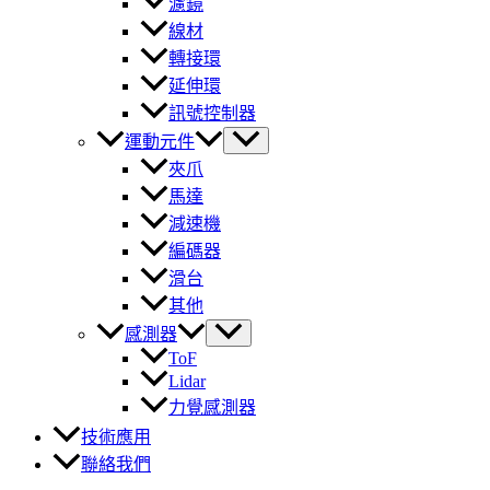
濾鏡
線材
轉接環
延伸環
訊號控制器
運動元件
夾爪
馬達
減速機
編碼器
滑台
其他
感測器
ToF
Lidar
力覺感測器
技術應用
聯絡我們