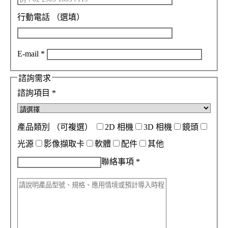
行動電話
（選填）
E-mail
*
諮詢需求
諮詢項目
*
產品類別
（可複選）
2D 相機
3D 相機
鏡頭
光源
影像擷取卡
軟體
配件
其他
聯絡事項
*