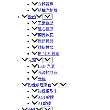
立體視覺
結構光相機
鏡頭
工業鏡頭
遠心鏡頭
顯微物鏡
微距鏡頭
線掃鏡頭
IR / UV 鏡頭
光源
LED 光源
光源控制器
光箱
影像處理平台
影像擷取卡
AOI 軟體
AI 軟體
配件