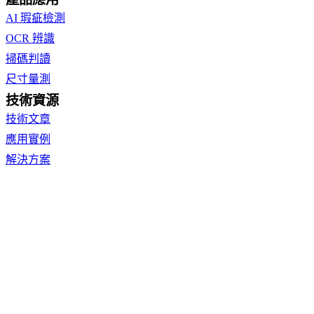
AI 瑕疵檢測
OCR 辨識
掃碼判讀
尺寸量測
技術資源
技術文章
應用實例
解決方案