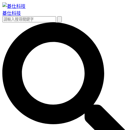
跳
至
碁仕科技
主
搜
搜
要
尋
尋
內
關
容
鍵
字: