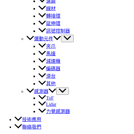
濾鏡
線材
轉接環
延伸環
訊號控制器
運動元件
夾爪
馬達
減速機
編碼器
滑台
其他
感測器
ToF
Lidar
力覺感測器
技術應用
聯絡我們