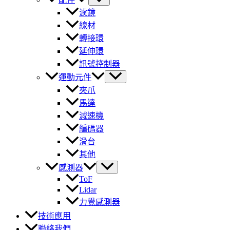
濾鏡
線材
轉接環
延伸環
訊號控制器
運動元件
夾爪
馬達
減速機
編碼器
滑台
其他
感測器
ToF
Lidar
力覺感測器
技術應用
聯絡我們