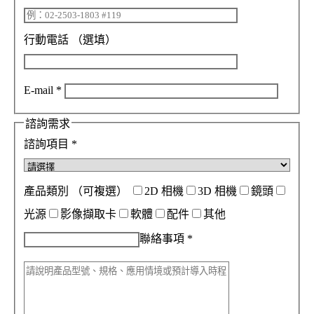
行動電話
（選填）
E-mail
*
諮詢需求
諮詢項目
*
產品類別
（可複選）
2D 相機
3D 相機
鏡頭
光源
影像擷取卡
軟體
配件
其他
聯絡事項
*