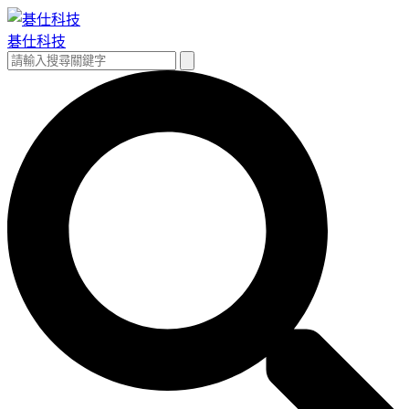
跳
至
碁仕科技
主
搜
搜
要
尋
尋
內
關
容
鍵
字: