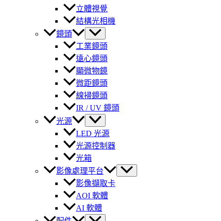
立體視覺
結構光相機
鏡頭
工業鏡頭
遠心鏡頭
顯微物鏡
微距鏡頭
線掃鏡頭
IR / UV 鏡頭
光源
LED 光源
光源控制器
光箱
影像處理平台
影像擷取卡
AOI 軟體
AI 軟體
配件