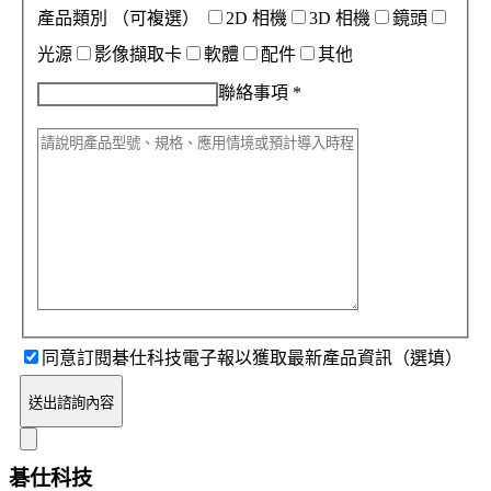
產品類別
（可複選）
2D 相機
3D 相機
鏡頭
光源
影像擷取卡
軟體
配件
其他
聯絡事項
*
同意訂閱碁仕科技電子報以獲取最新產品資訊（選填）
送出諮詢內容
碁仕科技