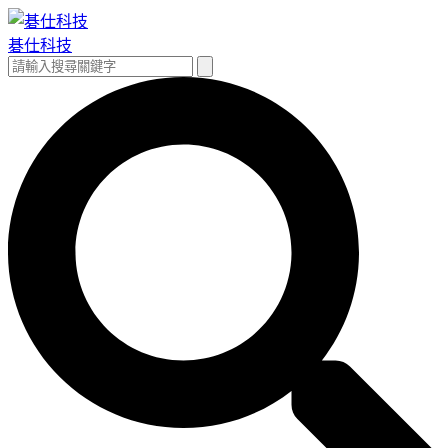
跳
至
碁仕科技
主
搜
搜
要
尋
尋
內
關
容
鍵
字: