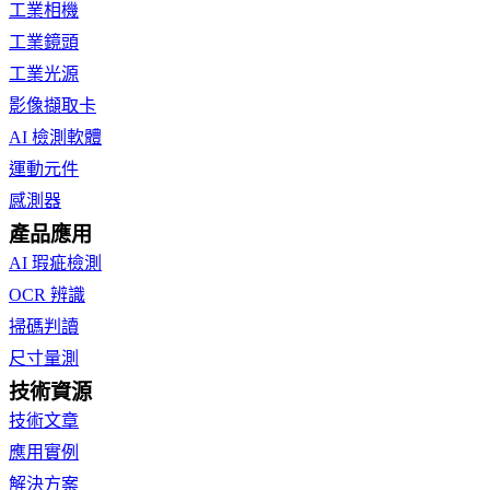
工業相機
工業鏡頭
工業光源
影像擷取卡
AI 檢測軟體
運動元件
感測器
產品應用
AI 瑕疵檢測
OCR 辨識
掃碼判讀
尺寸量測
技術資源
技術文章
應用實例
解決方案