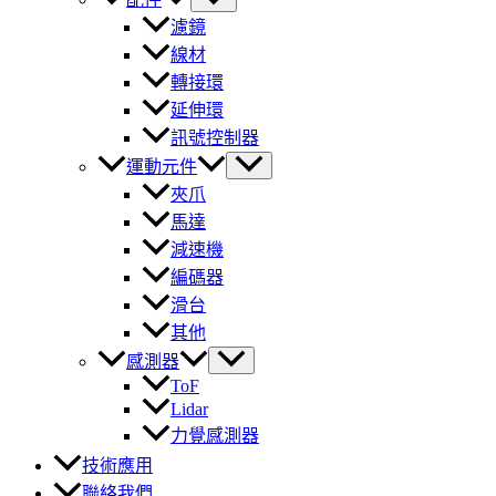
濾鏡
線材
轉接環
延伸環
訊號控制器
運動元件
夾爪
馬達
減速機
編碼器
滑台
其他
感測器
ToF
Lidar
力覺感測器
技術應用
聯絡我們