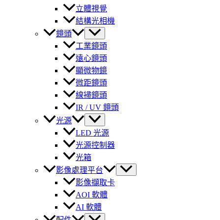
立體視覺
結構光相機
鏡頭
工業鏡頭
遠心鏡頭
顯微物鏡
微距鏡頭
線掃鏡頭
IR / UV 鏡頭
光源
LED 光源
光源控制器
光箱
影像處理平台
影像擷取卡
AOI 軟體
AI 軟體
配件