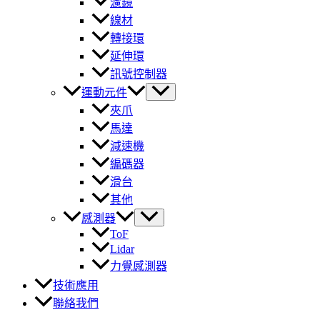
濾鏡
線材
轉接環
延伸環
訊號控制器
運動元件
夾爪
馬達
減速機
編碼器
滑台
其他
感測器
ToF
Lidar
力覺感測器
技術應用
聯絡我們