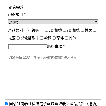
諮詢需求
諮詢項目
*
產品類別
（可複選）
2D 相機
3D 相機
鏡頭
光源
影像擷取卡
軟體
配件
其他
聯絡事項
*
同意訂閱碁仕科技電子報以獲取最新產品資訊（選填）