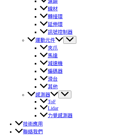
濾鏡
線材
轉接環
延伸環
訊號控制器
運動元件
夾爪
馬達
減速機
編碼器
滑台
其他
感測器
ToF
Lidar
力覺感測器
技術應用
聯絡我們