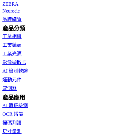
ZEBRA
Neurocle
品牌總覽
產品分類
工業相機
工業鏡頭
工業光源
影像擷取卡
AI 檢測軟體
運動元件
感測器
產品應用
AI 瑕疵檢測
OCR 辨識
掃碼判讀
尺寸量測