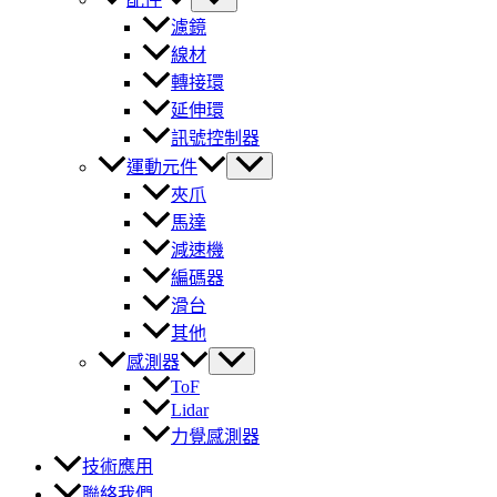
濾鏡
線材
轉接環
延伸環
訊號控制器
運動元件
夾爪
馬達
減速機
編碼器
滑台
其他
感測器
ToF
Lidar
力覺感測器
技術應用
聯絡我們