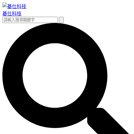
跳
至
碁仕科技
主
搜
搜
要
尋
尋
內
關
容
鍵
字: