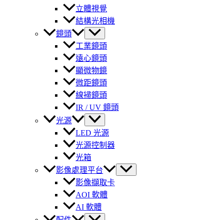
立體視覺
結構光相機
鏡頭
工業鏡頭
遠心鏡頭
顯微物鏡
微距鏡頭
線掃鏡頭
IR / UV 鏡頭
光源
LED 光源
光源控制器
光箱
影像處理平台
影像擷取卡
AOI 軟體
AI 軟體
配件